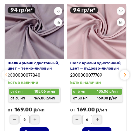
94 гр/м²
94 гр/м²
Шелк Армани однотонный,
Шелк Армани однотонный,
цвет — темно-лиловый
цвет — пудрово-лиловый
2000000077840
2000000077789
Есть в наличии
Есть в наличии
от 6 мп
185.06 р/мп
от 6 мп
185.06 р/мп
от 30 мп
169.00 р/мп
от 30 мп
169.00 р/мп
169.00 р
169.00 р
от
от
/мп
/мп