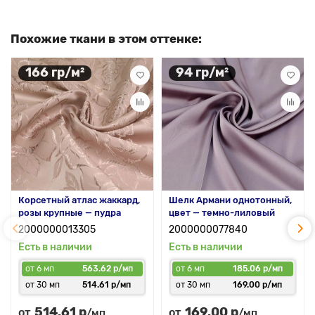
Похожие ткани в этом оттенке:
166 гр/м²
94 гр/м²
Корсетный атлас жаккард,
Шелк Армани однотонный,
розы крупные — пудра
цвет — темно-лиловый
2000000013305
2000000077840
Есть в наличии
Есть в наличии
от 6 мп
563.62 р/мп
от 6 мп
185.06 р/мп
от 30 мп
514.61 р/мп
от 30 мп
169.00 р/мп
514.61 р
169.00 р
от
от
/мп
/мп