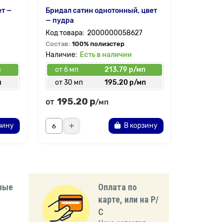
ет —
Бридал сатин однотонный, цвет
Замша на
— пудра
2000000058627
Состав:
9
Состав:
100% полиэстер
Есть в наличии
п
от 6 мп
213.79 р/мп
от 6 мп
п
от 30 мп
195.20 р/мп
от 30 
195.20 р
245.
от
от
/мп
зину
В корзину
ные
Оплата по
карте, или на Р/
С