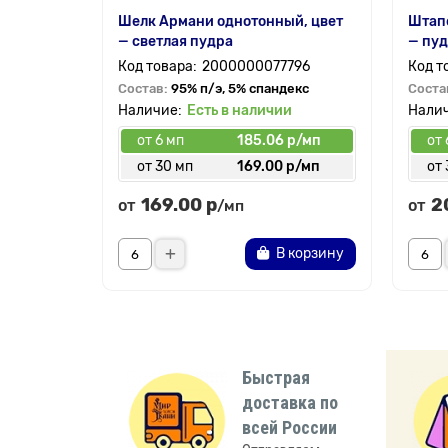
Шелк Армани однотонный, цвет
Штапе
— светлая пудра
— пу
2000000077796
Состав:
95% п/э, 5% спандекс
Соста
Есть в наличии
от 6 мп
185.06 р/мп
от 
от 30 мп
169.00 р/мп
от 
169.00 р
2
от
от
/мп
В корзину
Быстрая
доставка по
всей России