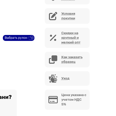
Условия
покупки
Скидки на
крупный и
Выбрать рулон
мелкий опт
Как заказать
образец
Уход
Цена указана с
ани?
учетом НДС
5%