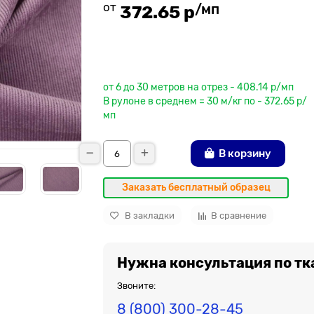
от
/мп
372.65 р
До рулона еще
от 6 до 30 метров на отрез - 408.14 р/мп
В рулоне в среднем = 30 м/кг по - 372.65 р/
мп
В корзину
Заказать бесплатный образец
В закладки
В сравнение
Нужна консультация по тк
Звоните:
8 (800) 300-28-45