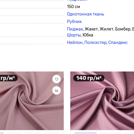
150 см
Однотонная ткань
Рубчик
Пиджак
, Жакет, Жилет, Бомбер,
Шорты
, Юбка
Нейлон
,
Полиэстер
,
Спандекс
 гр/м²
140 гр/м²