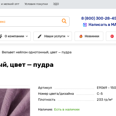
 и мелкий опт
Условия покупки
ЭДО
8 (800) 300-28-4
Написать в M
О компании
Наши услуги
Новинки
Вельвет нейлон однотонный, цвет — пудра
й, цвет — пудра
Артикул
E9069 - 150
Номер цвета/дизайна
C-5
Плотность
233 гр/м²
Есть в наличии