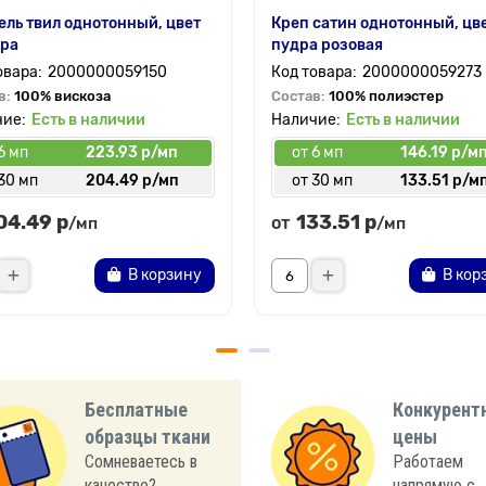
ль твил однотонный, цвет
Креп сатин однотонный, цв
дра
пудра розовая
2000000059150
2000000059273
в:
100% вискоза
Состав:
100% полиэстер
Есть в наличии
Есть в наличии
6 мп
223.93 р/мп
от 6 мп
146.19 р/м
30 мп
204.49 р/мп
от 30 мп
133.51 р/м
04.49 р
133.51 р
от
/мп
/мп
В корзину
В кор
Бесплатные
Конкурент
образцы ткани
цены
Сомневаетесь в
Работаем
качестве?
напрямую с