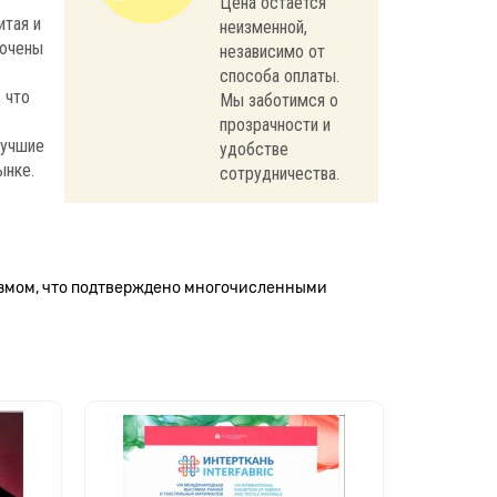
Цена остается
итая и
неизменной,
лючены
независимо от
способа оплаты.
 что
Мы заботимся о
прозрачности и
лучшие
удобстве
ынке.
сотрудничества.
измом, что подтверждено многочисленными