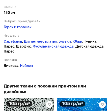
Ширина
150 см
Выбрать принт/дизайн
Горох и горошек
Что шьют:
Сарафаны
,
Для летнего платья
,
Блузки
,
Юбки
, Туника,
Парео, Шарфик,
Мусульманская одежда
, Детская одежда,
Парео
Волокна
Вискоза,
Нейлон
Другие ткани с похожим принтом или
дизайном:
105 гр/м²
105 гр/м²