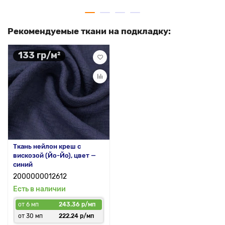
Рекомендуемые ткани на подкладку:
133 гр/м²
Ткань нейлон креш с
вискозой (Йо-Йо), цвет —
синий
2000000012612
Есть в наличии
от 6 мп
243.36 р/мп
от 30 мп
222.24 р/мп