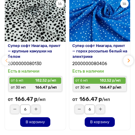
Супер софт Ниагара, принт
Супер софт Ниагара, принт
— крупные камушки на
— горох россыпью белый на
белом
электрике
2000000080130
2000000080406
Есть в наличии
Есть в наличии
от 6 мп
182.52 р/мп
от 6 мп
182.52 р/мп
от 30 мп
166.47 р/мп
от 30 мп
166.47 р/мп
166.47 р
166.47 р
от
от
/мп
/мп
В корзину
В корзину