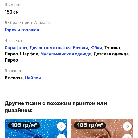
Ширина
150 см
Выбрать принт/дизайн
Горох и горошек
Что шьют:
Сарафаны
,
Для летнего платья
,
Блузки
,
Юбки
, Туника,
Парео, Шарфик,
Мусульманская одежда
, Детская одежда,
Парео
Волокна
Вискоза,
Нейлон
Другие ткани с похожим принтом или
дизайном:
105 гр/м²
105 гр/м²