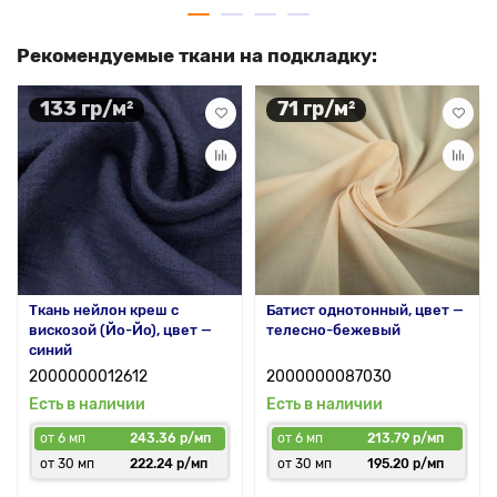
Рекомендуемые ткани на подкладку:
133 гр/м²
71 гр/м²
Ткань нейлон креш с
Батист однотонный, цвет —
вискозой (Йо-Йо), цвет —
телесно-бежевый
синий
2000000012612
2000000087030
Есть в наличии
Есть в наличии
от 6 мп
243.36 р/мп
от 6 мп
213.79 р/мп
от 30 мп
222.24 р/мп
от 30 мп
195.20 р/мп