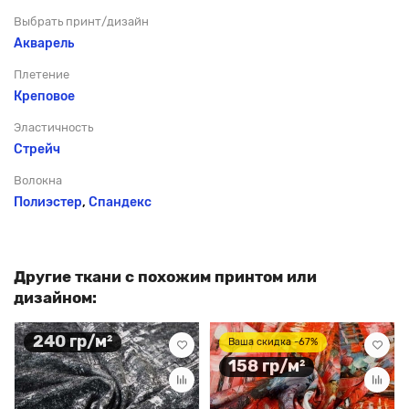
Выбрать принт/дизайн
Акварель
Плетение
Креповое
Эластичность
Стрейч
Волокна
Полиэстер
,
Спандекс
Другие ткани с похожим принтом или
дизайном:
240 гр/м²
Ваша скидка -67%
158 гр/м²