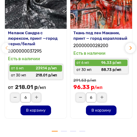
Меланж Сандра с
Ткань под лен Маканик,
люрексом, принт —город
принт — город коралловый
черно/белый
2000000028200
2000000037295
Есть в наличии
Есть в наличии
от 6 мп
96.33 р/мп
от 6 мп
239.14 р/мп
от 30 мп
88.73 р/мп
от 30 мп
218.01 р/мп
291.53 р
/мп
218.01 р
96.33 р
от
/мп
/мп
В корзину
В корзину