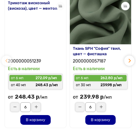
Трикотаж вискозный
(вискоза), цвет — ментол
Ткань SPH "София" твил,
цвет — фисташка
2000000051239
2000000057187
Есть в наличии
Есть в наличии
от 6 мп
272.09 р/мп
от 6 мп
262.80 р/мп
от 40 мп
248.43 р/мп
от 30 мп
239.98 р/мп
248.43 р
239.98 р
от
от
/мп
/мп
В корзину
В корзину