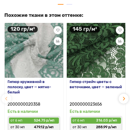
Похожие ткани в этом оттенке:
120 гр/м²
145 гр/м²
Гипюр кружевной в
Гипюр стрейч цветы с
полоску, цвет — мятно-
веточками, цвет — зеленый
белый
2000000020358
2000000023656
Есть в наличии
Есть в наличии
от 6 мп
524.75 р/мп
от 6 мп
316.03 р/мп
от 30 мп
479.12 р/мп
от 30 мп
288.99 р/мп