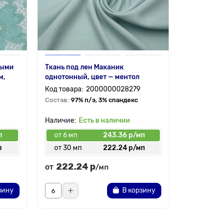
ными
Ткань под лен Маканик
Ткань Са
м,
однотонный, цвет — ментол
ментол
2000000028279
Состав:
97% п/э, 3% спандекс
Состав:
1
Есть в наличии
п
от 6 мп
243.36 р/мп
от 6 мп
п
от 30 мп
222.24 р/мп
от 30 
222.24 р
195.
от
от
/мп
зину
В корзину