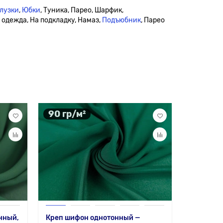
лузки
,
Юбки
, Туника, Парео, Шарфик,
я одежда, На подкладку, Намаз,
Подъюбник
, Парео
90 гр/м²
нный,
Креп шифон однотонный —