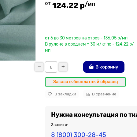
от
/мп
124.22 р
До рулона еще
от 6 до 30 метров на отрез - 136.05 р/мп
В рулоне в среднем = 30 м/кг по - 124.22 р/
мп
В корзину
Заказать бесплатный образец
В закладки
В сравнение
Нужна консультация по тк
Звоните:
8 (800) 300-28-45