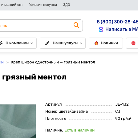
 и мелкий опт
Условия покупки
ЭДО
8 (800) 300-28-4
Написать в M
О компании
Наши услуги
Новинки
ый
Креп шифон однотонный — грязный ментол
 грязный ментол
Артикул
JE-132
Номер цвета/дизайна
С3
Плотность
90 гр/м²
Есть в наличии