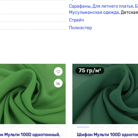
Сарафаны
,
Для летнего платья
,
Б
Мусульманская одежда
, Детска
Стрейч
Полиэстер
75 гр/м²
н Мульти 100D однотонный,
Шифон Мульти 100D одното