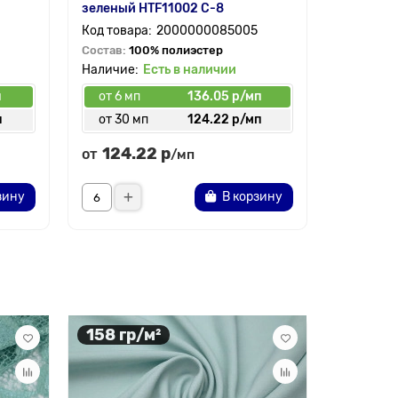
зеленый HTF11002 C-8
2000000085005
Состав:
100% полиэстер
Есть в наличии
п
от 6 мп
136.05 р/мп
п
от 30 мп
124.22 р/мп
124.22 р
от
/мп
зину
В корзину
158 гр/м²
158 гр