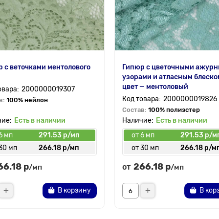
 с веточками ментолового
Гипюр с цветочными ажур
узорами и атласным блеско
цвет — ментоловый
2000000019307
2000000019826
в:
100% нейлон
Состав:
100% полиэстер
Есть в наличии
Есть в наличии
6 мп
291.53 р/мп
от 6 мп
291.53 р/м
30 мп
266.18 р/мп
от 30 мп
266.18 р/м
66.18 р
266.18 р
от
/мп
/мп
В корзину
В кор