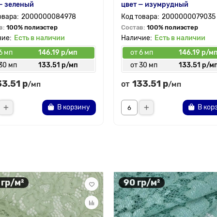
— зеленый
цвет — изумрудный
2000000084978
2000000079035
в:
100% полиэстер
Состав:
100% полиэстер
Есть в наличии
Есть в наличии
6 мп
146.19 р/мп
от 6 мп
146.19 р/м
30 мп
133.51 р/мп
от 30 мп
133.51 р/м
33.51 р
133.51 р
от
/мп
/мп
В корзину
В кор
 гр/м²
90 гр/м²