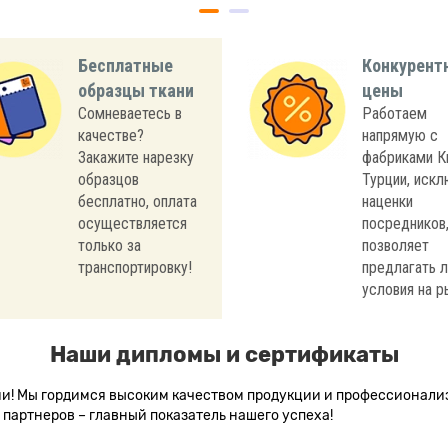
Бесплатные
Конкурент
образцы ткани
цены
Сомневаетесь в
Работаем
качестве?
напрямую с
Закажите нарезку
фабриками К
образцов
Турции, иск
бесплатно, оплата
наценки
осуществляется
посредников,
только за
позволяет
транспортировку!
предлагать 
условия на р
Наши дипломы и сертификаты
сии! Мы гордимся высоким качеством продукции и профессионал
партнеров – главный показатель нашего успеха!