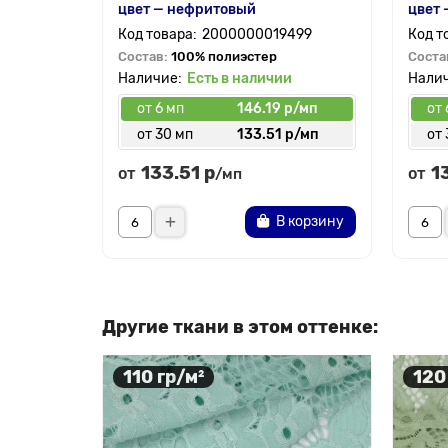
цвет — нефритовый
цвет 
2000000019499
Состав:
100% полиэстер
Соста
Есть в наличии
от 6 мп
146.19 р/мп
от 
от 30 мп
133.51 р/мп
от 
133.51 р
1
от
от
/мп
В корзину
Другие ткани в этом оттенке:
110 гр/м²
120