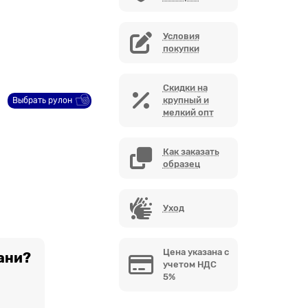
Условия
покупки
Скидки на
крупный и
Выбрать рулон
мелкий опт
Как заказать
образец
Уход
Цена указана с
ани?
учетом НДС
5%