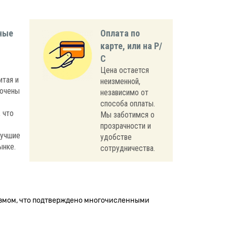
ные
Оплата по
карте, или на Р/
С
Цена остается
итая и
неизменной,
лючены
независимо от
способа оплаты.
 что
Мы заботимся о
прозрачности и
лучшие
удобстве
ынке.
сотрудничества.
измом, что подтверждено многочисленными