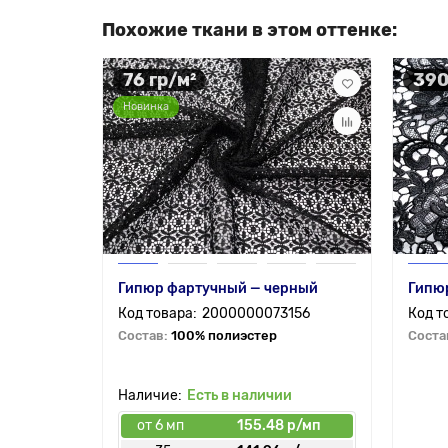
Похожие ткани в этом оттенке:
76 гр/м²
390
Новинка
Гипюр фартучный — черный
Гипюр
2000000073156
Состав:
100% полиэстер
Соста
Есть в наличии
от 6 мп
155.48 р/мп