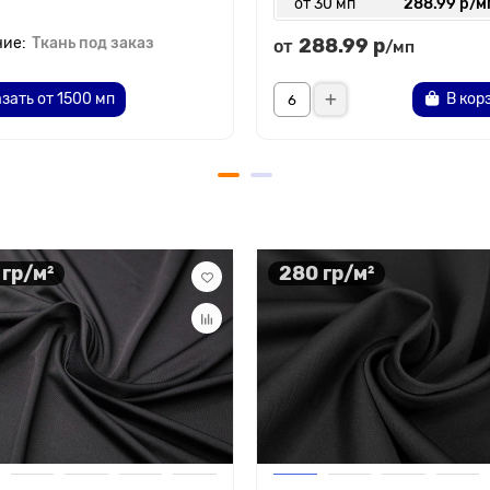
от 30 мп
288.99 р/м
Ткань под заказ
288.99 р
от
/мп
зать от 1500 мп
В кор
 гр/м²
280 гр/м²