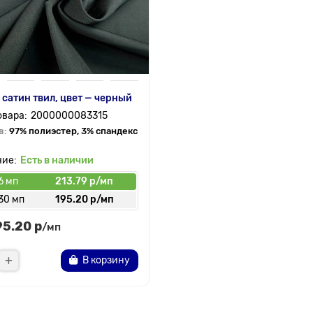
 сатин твил, цвет — черный
2000000083315
в:
97% полиэстер, 3% спандекс
Есть в наличии
6 мп
213.79 р/мп
30 мп
195.20 р/мп
95.20 р
/мп
В корзину