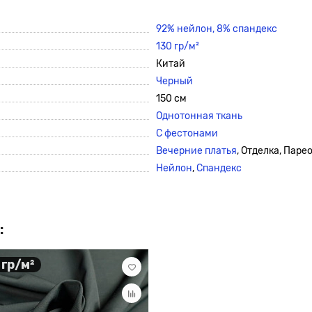
92% нейлон,
8% спандекс
130 гр/м²
Китай
Черный
150 см
Однотонная ткань
С фестонами
Вечерние платья
, Отделка, Паре
Нейлон
,
Спандекс
:
 гр/м²