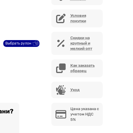
Условия
покупки
Скидки на
крупный и
Выбрать рулон
мелкий опт
Как заказать
образец
Уход
Цена указана с
ани?
учетом НДС
5%