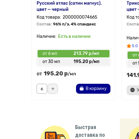
Русский атлас (сатин магнус),
Трико
цвет — черный
цвет 
2000000074665
Состав:
96% п/э, 4% спандекс
Соста
Есть в наличии
5.0
от 6 мп
213.79 р/мп
от 
от 30 мп
195.20 р/мп
от 
195.20 р
от
/мп
141.
В корзину
Быстрая
доставка по