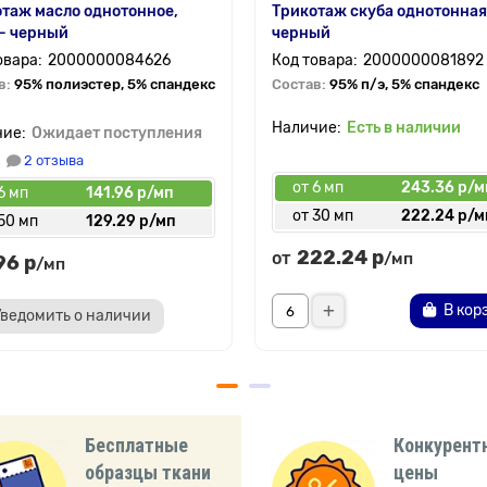
таж масло однотонное,
Трикотаж скуба однотонная
— черный
черный
2000000084626
2000000081892
в:
95% полиэстер, 5% спандекс
Состав:
95% п/э, 5% спандекс
Есть в наличии
Ожидает поступления
2 отзыва
от 6 мп
243.36 р/м
6 мп
141.96 р/мп
от 30 мп
222.24 р/м
50 мп
129.29 р/мп
222.24 р
от
/мп
96 р
/мп
В кор
Уведомить о наличии
Бесплатные
Конкурент
образцы ткани
цены