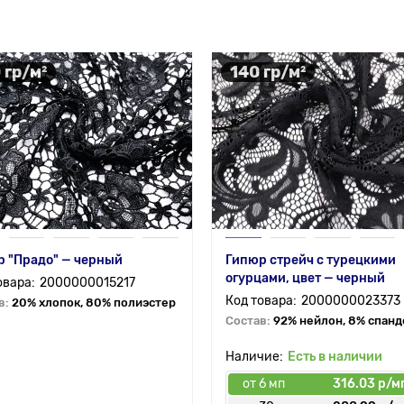
 гр/м²
140 гр/м²
 "Прадо" — черный
Гипюр стрейч с турецкими
огурцами, цвет — черный
2000000015217
2000000023373
в:
20% хлопок, 80% полиэстер
Состав:
92% нейлон, 8% спанд
Есть в наличии
от 6 мп
316.03 р/м