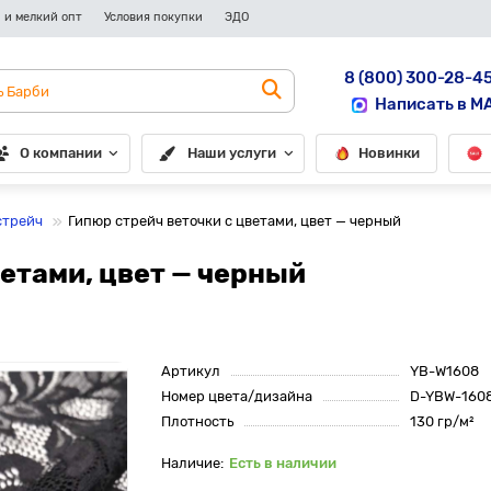
 и мелкий опт
Условия покупки
ЭДО
8 (800) 300-28-4
Написать в M
О компании
Наши услуги
Новинки
стрейч
Гипюр стрейч веточки с цветами, цвет — черный
ветами, цвет — черный
Артикул
YB-W1608
Номер цвета/дизайна
D-YBW-160
Плотность
130 гр/м²
Есть в наличии