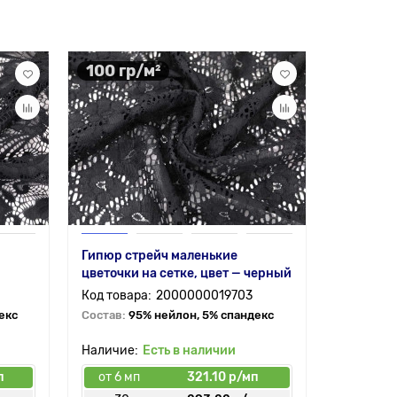
100 гр/м²
110 гр
Гипюр стрейч маленькие
Гипюр ст
цветочки на сетке, цвет — черный
сетчатой
2000000019703
екс
Состав:
95% нейлон, 5% спандекс
Состав:
9
Есть в наличии
п
от 6 мп
321.10 р/мп
от 6 мп