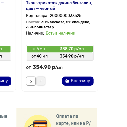
 —
Ткань трикотаж джинс бенгалин,
Трикотаж
цвет — черный
черная
2000000033525
Состав:
30% вискоза, 5% спандекс,
Состав:
5
65% полиэстер
25% поли
Есть в наличии
п
от 6 мп
388.70 р/мп
от 6 мп
п
от 40 мп
354.90 р/мп
от 50 
354.90 р
510.
от
от
/мп
зину
В корзину
ные
Оплата по
карте, или на Р/