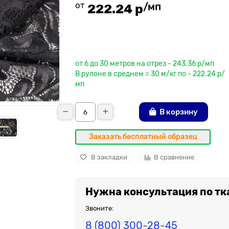
от
/мп
222.24 р
До рулона еще
от 6 до 30 метров на отрез - 243.36 р/мп
В рулоне в среднем = 30 м/кг по - 222.24 р/
мп
В корзину
Заказать бесплатный образец
В закладки
В сравнение
Нужна консультация по тк
Звоните:
8 (800) 300-28-45