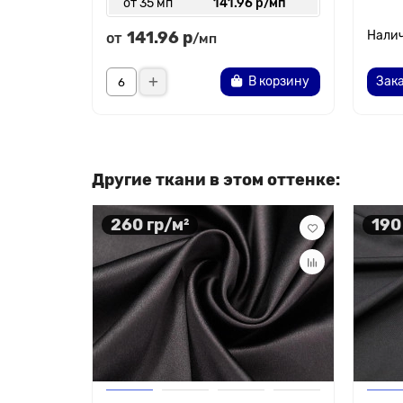
от 35 мп
141.96 р/мп
141.96 р
от
/мп
В корзину
Зака
Другие ткани в этом оттенке:
260 гр/м²
190