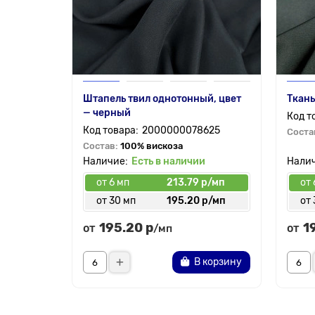
Штапель твил однотонный, цвет
Ткань
— черный
2000000078625
Соста
Состав:
100% вискоза
Есть в наличии
от 6 мп
213.79 р/мп
от 
от 30 мп
195.20 р/мп
от 
195.20 р
1
от
от
/мп
В корзину