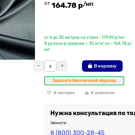
от
/мп
164.78 р
До рулона еще
от 6 до 30 метров на отрез - 179.99 р/мп
В рулоне в среднем = 30 м/кг по - 164.78 р/
мп
В корзину
Заказать бесплатный образец
В закладки
В сравнение
Нужна консультация по тк
Звоните:
8 (800) 300-28-45