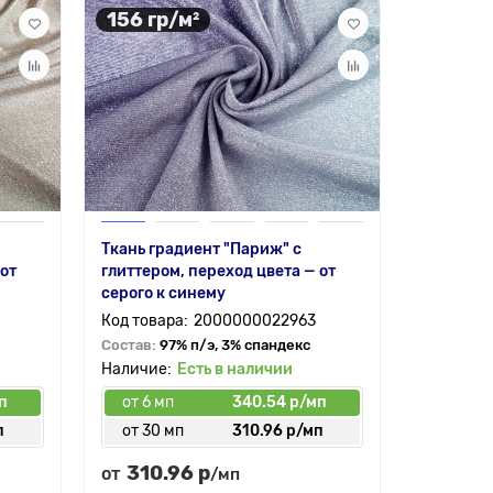
156 гр/м²
200 гр
Шифон ба
серый
Состав:
1
Ткань градиент "Париж" с
 от
глиттером, переход цвета — от
серого к синему
2000000022963
Состав:
97% п/э, 3% спандекс
Есть в наличии
п
от 6 мп
340.54 р/мп
от 6 мп
п
от 30 мп
310.96 р/мп
от 30 
310.96 р
399.
от
от
/мп