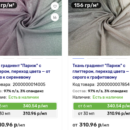
 гр/м²
156 гр/м²
 градиент "Париж" с
Ткань градиент "Париж" с
ером, переход цвета — от
глиттером, переход цвета —
о к сиреневому
серого к графитовому
2000000014005
2000000007854
в:
97% п/э, 3% спандекс
Состав:
97% п/э, 3% спандекс
Есть в наличии
Есть в наличии
6 мп
340.54 р/мп
от 6 мп
340.54 р/м
30 мп
310.96 р/мп
от 30 мп
310.96 р/м
10.96 р
310.96 р
от
/мп
/мп