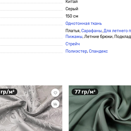
Китай
Серый
150 см
Однотонная ткань
Платья,
Сарафаны
,
Для летнего 
Пижамы
, Летние брюки, Подкла
Стрейч
Полиэстер
,
Спандекс
 гр/м²
77 гр/м²