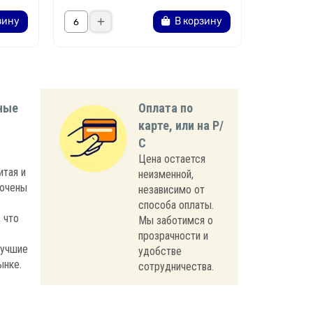
зину
В корзину
ные
Оплата по
карте, или на Р/
С
Цена остается
итая и
неизменной,
лючены
независимо от
способа оплаты.
 что
Мы заботимся о
прозрачности и
лучшие
удобстве
ынке.
сотрудничества.