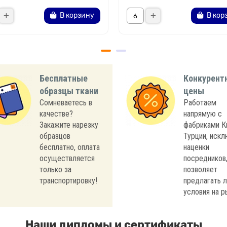
В корзину
В кор
Бесплатные
Конкурент
образцы ткани
цены
Сомневаетесь в
Работаем
качестве?
напрямую с
Закажите нарезку
фабриками К
образцов
Турции, иск
бесплатно, оплата
наценки
осуществляется
посредников,
только за
позволяет
транспортировку!
предлагать 
условия на р
Наши дипломы и сертификаты