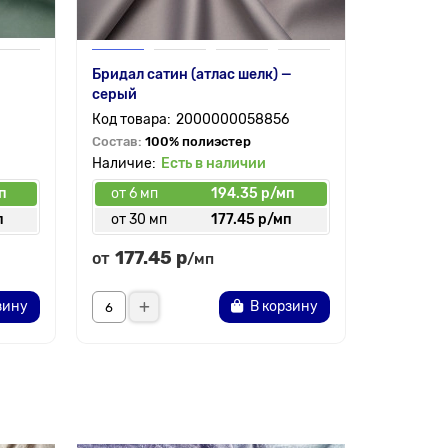
Бридал сатин (атлас шелк) —
Шелк Арм
серый
— темно
2000000058856
Состав:
100% полиэстер
Состав:
9
Есть в наличии
п
от 6 мп
194.35 р/мп
от 6 мп
п
от 30 мп
177.45 р/мп
от 30 
177.45 р
169.
от
от
/мп
зину
В корзину