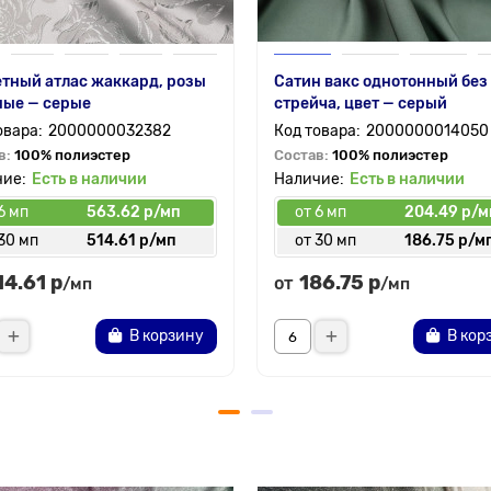
тный атлас жаккард, розы
Сатин вакс однотонный без
ные — серые
стрейча, цвет — серый
2000000032382
2000000014050
в:
100% полиэстер
Состав:
100% полиэстер
Есть в наличии
Есть в наличии
6 мп
563.62 р/мп
от 6 мп
204.49 р/м
30 мп
514.61 р/мп
от 30 мп
186.75 р/м
14.61 р
186.75 р
от
/мп
/мп
В корзину
В кор