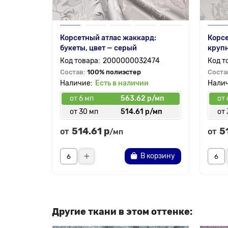
Корсетный атлас жаккард:
Корсе
букеты, цвет — серый
круп
2000000032474
Состав:
100% полиэстер
Соста
Есть в наличии
от 6 мп
563.62 р/мп
от 
от 30 мп
514.61 р/мп
от 
514.61 р
5
от
от
/мп
В корзину
Другие ткани в этом оттенке: