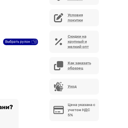
Условия
покупки
Скидки на
крупный и
Выбрать рулон
мелкий опт
Как заказать
образец
Уход
Цена указана с
ани?
учетом НДС
5%