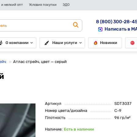
 и мелкий опт
Условия покупки
ЭДО
8 (800) 300-28-4
Написать в M
О компании
Наши услуги
Новинки
ейч
Атлас стрейч, цвет — серый
й
Артикул
SDT3037
Номер цвета/дизайна
С-9
Плотность
96 гр/м²
Есть в наличии