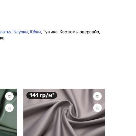
платья
,
Блузки
,
Юбки
, Туника, Костюмы оверсайз,
дка
141 гр/м²
94 гр/