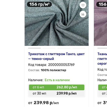
156 гр/м²
156
Трикотаж с глиттером Танго, цвет
Ткань
— темно-серый
глитт
серог
2000000053769
Состав:
100% полиэстер
Соста
Есть в наличии
от 6 мп
262.80 р/мп
от 
от 30 мп
239.98 р/мп
от 
239.98 р
3
от
от
/мп