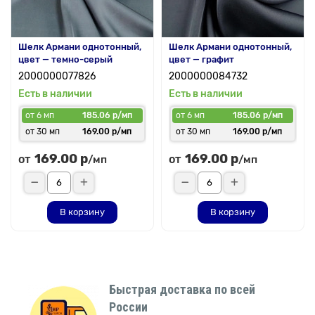
Шелк Армани однотонный,
Шелк Армани однотонный,
цвет — темно-серый
цвет — графит
2000000077826
2000000084732
Есть в наличии
Есть в наличии
от 6 мп
185.06 р/мп
от 6 мп
185.06 р/мп
от 30 мп
169.00 р/мп
от 30 мп
169.00 р/мп
169.00 р
169.00 р
от
от
/мп
/мп
В корзину
В корзину
Быстрая доставка по всей
России