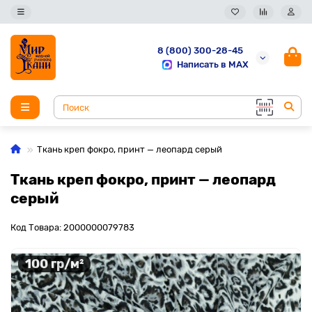
8 (800) 300-28-45
Написать в MAX
Ткань креп фокро, принт — леопард серый
Ткань креп фокро, принт — леопард
серый
Код Товара: 2000000079783
100 гр/м²