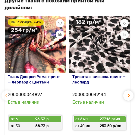
Другие ткани с похожим принтом или
дизайном:
182 гр/м²
Ваша скидка -64%
254 гр/м²
Ткань Джерси Рома, принт
Трикотаж вискоза, принт —
— леопард с цветами
леопард
2000000044897
2000000049144
Есть в наличии
Есть в наличии
от 6
96.33 р
от 6 мп
277.16 р/мп
от 30
88.73 р
от 40 мп
253.50 р/мп