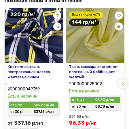
Похожие ткани в этом оттенке:
220 гр/м²
Ваша скидка -67%
144 гр/м²
Костюмная ткань
Ткань жаккард костюмно-
пестротканная, клетка —
плательный Дабби, цвет —
желтая на синем
желтый
2000000028002
2000000049359
Есть в наличии
Есть в наличии
от 6 мп
96.33 р/мп
от 6 мп
369.27 р/мп
от 30 мп
88.73 р/мп
от 30 мп
337.16 р/мп
291.53 р
/мп
337.16 р
96.33 р
от
/мп
/мп