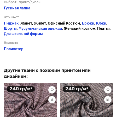
Выбрать принт/дизайн
Гусиная лапка
Что шьют:
Пиджак
, Жакет, Жилет, Офисный Костюм,
Брюки
,
Юбки
,
Шорты
,
Мусульманская одежда
, Женский костюм, Платья,
Для школьной формы
Волокна
Полиэстер
Другие ткани с похожим принтом или
дизайном:
240 гр/м²
240 гр/м²