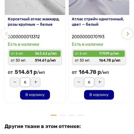
Корсетный атлас жаккард,
Атлас стрейч однотонный,
розы крупные — белые
цвет — белый
2000000013312
2000000070193
Есть в наличии
Есть в наличии
от 6 мп
563.62 р/мп
от 6 мп
179.99 р/мп
от 30 мп
514.61 р/мп
от 30 мп
164.78 р/мп
514.61 р
164.78 р
от
от
/мп
/мп
В корзину
В корзину
Другие ткани в этом оттенке: