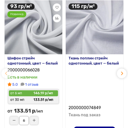
93 гр/м²
115 гр/м²
Новинка
Шифон стрейч
Ткань поплин стрейч
однотонный, цвет — белый
однотонный, цвет — белый
2000000066028
Есть в наличии
5.0
1 отзыв
от 6 мп
146.19 р/мп
от 30 мп
133.51 р/мп
2000000074849
133.51 р
от
/мп
Ткань под заказ