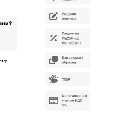
Условия
покупки
ани?
Скидки на
крупный и
мелкий опт
Как заказать
стер
образец
Уход
Цена указана с
учетом НДС
5%