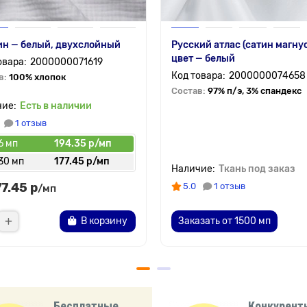
н — белый, двухслойный
Русский атлас (сатин магнус
цвет — белый
2000000071619
2000000074658
в:
100% хлопок
Состав:
97% п/э, 3% спандекс
Есть в наличии
1 отзыв
6 мп
194.35 р/мп
30 мп
177.45 р/мп
Ткань под заказ
77.45 р
5.0
1 отзыв
/мп
В корзину
Заказать от 1500 мп
Бесплатные
Конкурент