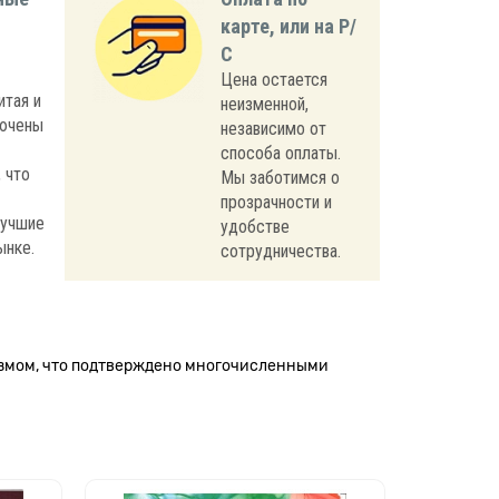
карте, или на Р/
С
Цена остается
итая и
неизменной,
лючены
независимо от
способа оплаты.
 что
Мы заботимся о
прозрачности и
лучшие
удобстве
ынке.
сотрудничества.
измом, что подтверждено многочисленными