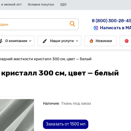
 и мелкий опт
Условия покупки
ЭДО
8 (800) 300-28-4
Написать в M
О компании
Наши услуги
Новинки
редней жесткости кристалл 300 см, цвет — белый
кристалл 300 см, цвет — белый
Ткань под заказ
До рулона еще
Заказать от 1500 мп