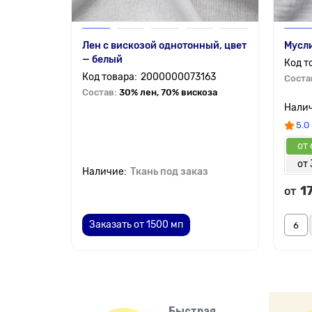
Лен с вискозой однотонный, цвет
Мусли
— белый
2000000073163
Соста
Состав:
30% лен, 70% вискоза
5.0
от 
от 
Ткань под заказ
1
от
Заказать от 1500 мп
Быстрая