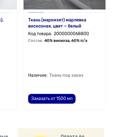
),
Ткань (маркизет) марлевка
Ткань дю
вискозная, цвет — белый
2000000068800
Состав:
1
Состав:
40% вискоза, 60% п/э
от 6 мп
от 100
Ткань под заказ
87.8
от
Заказать от 1500 мп
ные
Оплата по