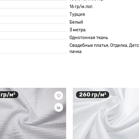
16 гр/м.пог.
Турция
Белый
3 метра
Однотонная ткань
Свадебные платья, Отделка, Детс
пачка
 гр/м²
260 гр/м²