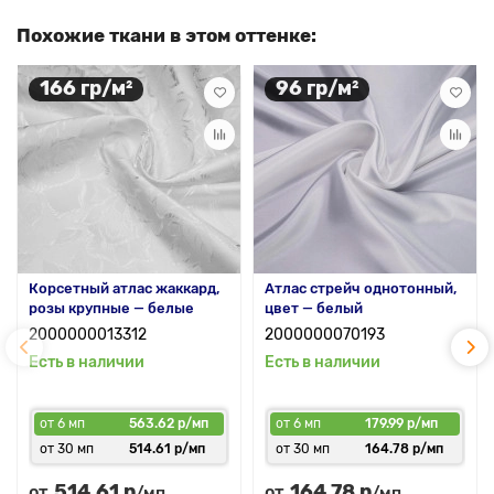
Похожие ткани в этом оттенке:
166 гр/м²
96 гр/м²
Корсетный атлас жаккард,
Атлас стрейч однотонный,
розы крупные — белые
цвет — белый
2000000013312
2000000070193
Есть в наличии
Есть в наличии
от 6 мп
563.62 р/мп
от 6 мп
179.99 р/мп
от 30 мп
514.61 р/мп
от 30 мп
164.78 р/мп
514.61 р
164.78 р
от
от
/мп
/мп