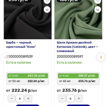
Барби — черный,
Шелк Армани двойной
однотонный "Коко"
Катионик (Cationik), цвет —
оливковый
2000000089539
2000000089591
Есть в наличии
Есть в наличии
от 6 мп
243.36 р/мп
от 6 мп
258.57 р/мп
от 50 мп
222.24 р/мп
от 65 мп
235.76 р/мп
222.24 р
235.76 р
от
от
/мп
/мп