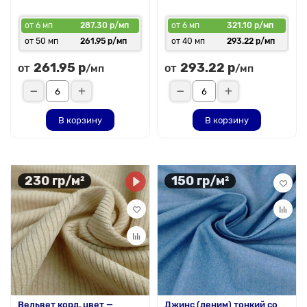
от 6 мп
287.30 р/мп
от 6 мп
321.10 р/мп
от 50 мп
261.95 р/мп
от 40 мп
293.22 р/мп
261.95 р
293.22 р
от
от
/мп
/мп
В корзину
В корзину
230 гр/м²
150 гр/м²
Вельвет корд, цвет —
Джинс (деним) тонкий со