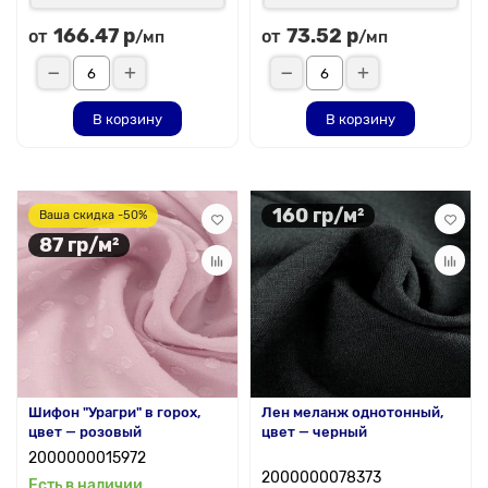
166.47 р
73.52 р
от
от
/мп
/мп
В корзину
В корзину
160 гр/м²
Ваша скидка -50%
87 гр/м²
Шифон "Урагри" в горох,
Лен меланж однотонный,
цвет — розовый
цвет — черный
2000000015972
2000000078373
Есть в наличии