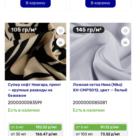
В корзину
В корзину
105 гр/м²
145 гр/м²
Супер софт Ниагара, принт
Ложная сетка Ника (Nika)
— крупные разводы на
XH-CMPS012, цвет — белый
бежевом
2000000083599
2000000085081
Есть в наличии
Есть в наличии
от 6 мп
182.52 р/мп
от 6 мп
81.12 р/мп
от 30 мп
166.47 р/мп
от 100 мп
73.52 р/мп