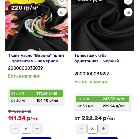
220 гр/м²
Ткань масло "Верона" принт
Трикотаж скуба
— хризантемы на черном
однотонная — черный
2000000033839
2000000081892
Есть в наличии
Есть в наличии
от 6 мп
111.54 р/мп
от 6 мп
243.36 р/мп
от 30 мп
101.40 р/мп
от 30 мп
222.24 р/мп
194.35 р
/мп
111.54 р
222.24 р
от
/мп
/мп