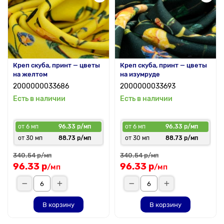
Креп скуба, принт — цветы
Креп скуба, принт — цветы
на желтом
на изумруде
2000000033686
2000000033693
Есть в наличии
Есть в наличии
от 6 мп
96.33 р/мп
от 6 мп
96.33 р/мп
от 30 мп
88.73 р/мп
от 30 мп
88.73 р/мп
340.54 р
340.54 р
/мп
/мп
96.33 р
96.33 р
/мп
/мп
В корзину
В корзину