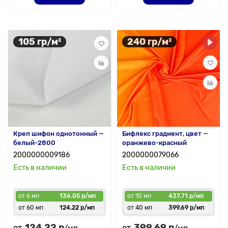
105 гр/м²
240 гр/м²
Креп шифон однотонный —
Бифлекс градиент, цвет —
белый-2800
оранжево-красный
2000000009186
2000000079066
Есть в наличии
Есть в наличии
от 6 мп
136.05 р/мп
от 10 мп
437.71 р/мп
от 60 мп
124.22 р/мп
от 40 мп
399.69 р/мп
124.22 р
399.69 р
от
от