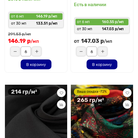
Есть в наличии
от 6 мп
146.19 р/мп
от 6 мп
160.55 р/мп
от 30 мп
133.51 р/мп
от 30 мп
147.03 р/мп
291.53 р
/мп
146.19 р
147.03 р
от
/мп
/мп
В корзину
В корзину
214 гр/м²
Ваша скидка -72%
265 гр/м²