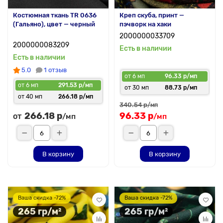
Костюмная ткань TR 0636
Креп скуба, принт —
(Гальяно), цвет — черный
пэчворк на хаки
2000000033709
2000000083209
Есть в наличии
Есть в наличии
5.0
1 отзыв
от 6 мп
96.33 р/мп
от 6 мп
291.53 р/мп
от 30 мп
88.73 р/мп
от 40 мп
266.18 р/мп
340.54 р
/мп
266.18 р
96.33 р
от
/мп
/мп
В корзину
В корзину
Ваша скидка -72%
Ваша скидка -72%
265 гр/м²
265 гр/м²