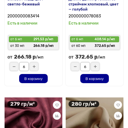
светло-бежевый
стрейчем хлопковый, цвет
— голубой
2000000083414
2000000078083
Есть в наличии
Есть в наличии
от 6 мп
291.53 р/мп
от 6 мп
408.14 р/мп
от 30 мп
266.18 р/мп
от 60 мп
372.65 р/мп
266.18 р
372.65 р
от
от
/мп
/мп
В корзину
В корзину
279 гр/м²
280 гр/м²