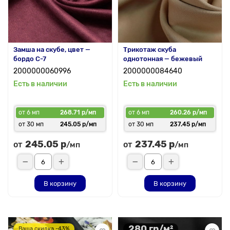
Замша на скубе, цвет —
Трикотаж скуба
бордо С-7
однотонная — бежевый
2000000060996
2000000084640
Есть в наличии
Есть в наличии
от 6 мп
268.71 р/мп
от 6 мп
260.26 р/мп
от 30 мп
245.05 р/мп
от 30 мп
237.45 р/мп
245.05 р
237.45 р
от
от
/мп
/мп
В корзину
В корзину
280 гр/м²
Ваша скидка -43%