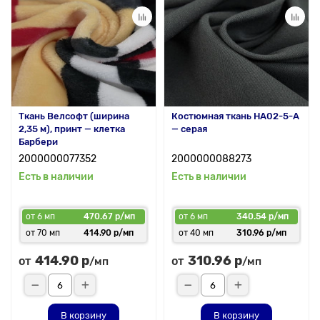
Ткань Велсофт (ширина
Костюмная ткань HA02-5-A
2,35 м), принт — клетка
— серая
Барбери
2000000077352
2000000088273
Есть в наличии
Есть в наличии
от 6 мп
470.67 р/мп
от 6 мп
340.54 р/мп
от 70 мп
414.90 р/мп
от 40 мп
310.96 р/мп
414.90 р
310.96 р
от
от
/мп
/мп
В корзину
В корзину