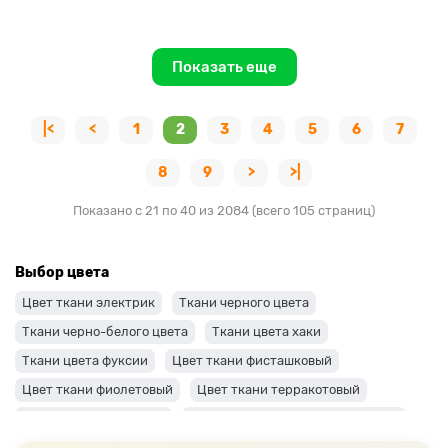
Показать еще
|<
<
1
2
3
4
5
6
7
8
9
>
>|
Показано с 21 по 40 из 2084 (всего 105 страниц)
Выбор цвета
Цвет ткани электрик
Ткани черного цвета
Ткани черно-белого цвета
Ткани цвета хаки
Ткани цвета фуксии
Цвет ткани фисташковый
Цвет ткани фиолетовый
Цвет ткани терракотовый
Цвет ткани сиреневый
Цвет ткани синий и темно-синий
Цвет ткани серый + оттенки: темные и светлые