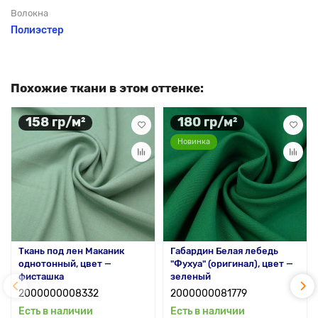
Волокна
Полиэстер
Похожие ткани в этом оттенке:
158 гр/м²
180 гр/м²
Новинка
Ткань под лен Маканик
Габардин Белая лебедь
однотонный, цвет —
"Фухуа" (оригинал), цвет —
фисташка
зеленый
2000000008332
2000000081779
Есть в наличии
Есть в наличии