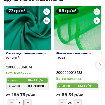
77 гр/м²
55 гр/м²
Сатин однотонный, цвет —
Фатин жесткий, цвет —
зеленый
трава
2000000014074
2000000018638
Есть в наличии
Есть в наличии
от 6 мп
204.49 р/мп
от 30 мп
186.75 р/мп
от 25 мп
58.31 р/мп
186.75 р
58.31 р
от
от
/мп
/мп