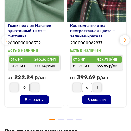
Ткань под лен Маканик
Костюмная клетка
однотонный, цвет —
пестротканная, цвета —
фисташка
зеленая-красная
2000000008332
2000000062877
Есть в наличии
Есть в наличии
от 6 мп
243.36 р/мп
от 6 мп
437.71 р/мп
от 30 мп
222.24 р/мп
от 130 мп
399.69 р/мп
222.24 р
399.69 р
от
от
/мп
/мп
В корзину
В корзину
Другие ткани в этом оттенке: