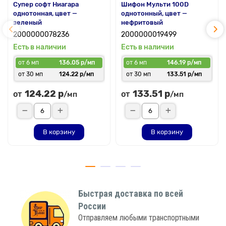
Супер софт Ниагара
Шифон Мульти 100D
однотонная, цвет —
однотонный, цвет —
зеленый
нефритовый
2000000078236
2000000019499
Есть в наличии
Есть в наличии
от 6 мп
136.05 р/мп
от 6 мп
146.19 р/мп
от 30 мп
124.22 р/мп
от 30 мп
133.51 р/мп
124.22 р
133.51 р
от
от
/мп
/мп
В корзину
В корзину
Быстрая доставка по всей
России
Отправляем любыми транспортными