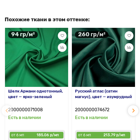
Похожие ткани в этом оттенке:
94 гр/м²
260 гр/м²
Шелк Армани однотонный,
Русский атлас (сатин
цвет — ярко-зеленый
магнус), цвет — изумрудный
2000000071008
2000000074672
Есть в наличии
Есть в наличии
от 6 мп
185.06 р/мп
от 6 мп
213.79 р/мп