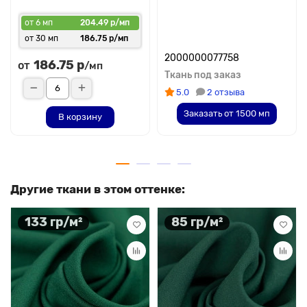
от 6 мп
204.49 р/мп
от 30 мп
186.75 р/мп
2000000077758
186.75 р
от
/мп
Ткань под заказ
5.0
2 отзыва
Заказать от 1500 мп
В корзину
Другие ткани в этом оттенке:
133 гр/м²
85 гр/м²