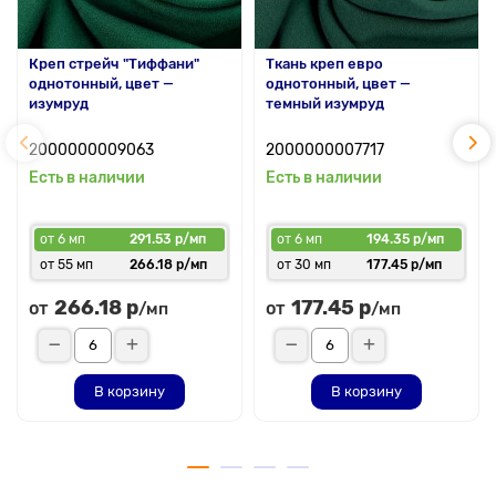
Креп стрейч "Тиффани"
Ткань креп евро
однотонный, цвет —
однотонный, цвет —
изумруд
темный изумруд
2000000009063
2000000007717
Есть в наличии
Есть в наличии
от 6 мп
291.53 р/мп
от 6 мп
194.35 р/мп
от 55 мп
266.18 р/мп
от 30 мп
177.45 р/мп
266.18 р
177.45 р
от
от
/мп
/мп
В корзину
В корзину