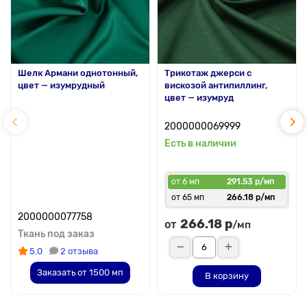
Шелк Армани однотонный,
Трикотаж джерси с
цвет — изумрудный
вискозой антипиллинг,
цвет — изумруд
2000000069999
Есть в наличии
от 6 мп
291.53 р/мп
от 65 мп
266.18 р/мп
2000000077758
266.18 р
от
/мп
Ткань под заказ
5.0
2 отзыва
Заказать от 1500 мп
В корзину