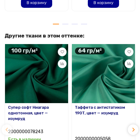
В корзину
В корзину
Другие ткани в этом оттенке:
100 гр/м²
64 гр/м²
Супер софт Ниагара
Таффета с антистатиком
однотонная, цвет —
190Т, цвет — изумруд
изумруд
2000000078243
2000000005058
Есть в наличии