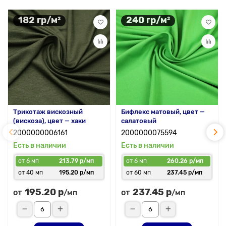
182 гр/м²
240 гр/м²
Трикотаж вискозный
Бифлекс матовый, цвет —
(вискоза), цвет — хаки
салатовый
2000000006161
2000000075594
Есть в наличии
Есть в наличии
от 6 мп
213.79 р/мп
от 6 мп
260.26 р/мп
от 40 мп
195.20 р/мп
от 60 мп
237.45 р/мп
195.20 р
237.45 р
от
от
/мп
/мп