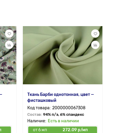
71 гр/
 —
Ткань Барби однотонная, цвет —
Батист о
фисташковый
фисташк
2000000067308
Состав:
94% п/э, 6% спандекс
Состав:
1
Есть в наличии
п
от 6 мп
272.09 р/мп
от 6 мп