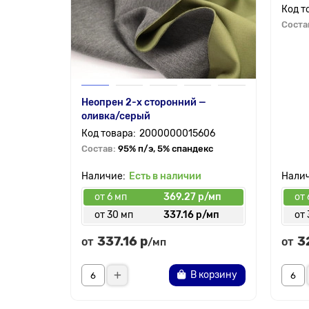
Соста
Неопрен 2-х сторонний —
оливка/серый
2000000015606
Состав:
95% п/э, 5% спандекс
Есть в наличии
от 6 мп
369.27 р/мп
от 
от 30 мп
337.16 р/мп
от 
337.16 р
3
от
от
/мп
В корзину