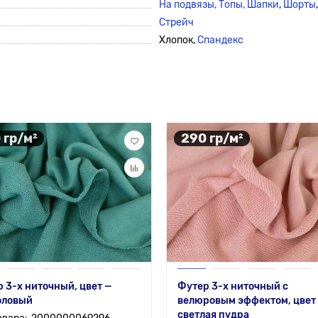
На подвязы, Топы,
Шапки
,
Шорты
Стрейч
Хлопок,
Спандекс
 гр/м²
290 гр/м²
 3-х ниточный, цвет —
Футер 3-х ниточный с
оловый
велюровым эффектом, цвет
светлая пудра