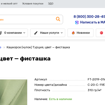
 и мелкий опт
Условия покупки
ЭДО
8 (800) 300-28-4
Написать в M
О компании
Наши услуги
Новинки
е
Кашкорсе (чулок) Турция, цвет — фисташка
 цвет — фисташка
Артикул
FT-2019-01
Номер цвета/дизайна
С-20-C-1187
Плотность
310 гр/м²
Есть в наличии