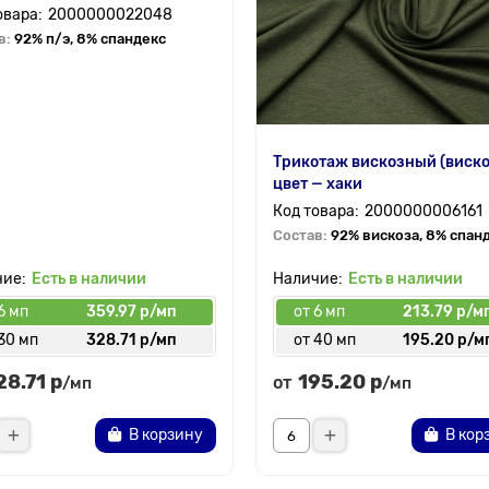
2000000022048
в:
92% п/э, 8% спандекс
Трикотаж вискозный (виско
цвет — хаки
2000000006161
Состав:
92% вискоза, 8% спан
Есть в наличии
Есть в наличии
6 мп
359.97 р/мп
от 6 мп
213.79 р/м
30 мп
328.71 р/мп
от 40 мп
195.20 р/м
28.71 р
195.20 р
от
/мп
/мп
В корзину
В кор