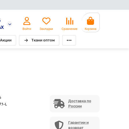
5
AX
Войти
Закладки
Сравнение
Корзина
Акции
Ткани оптом
6
Доставка по
.1-L
России
Гарантии и
возврат