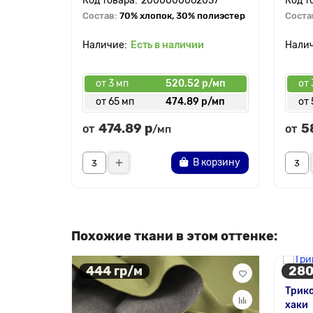
2000000062037
Состав:
70% хлопок, 30% полиэстер
Соста
Есть в наличии
от 3 мп
520.52 р/мп
от 
от 65 мп
474.89 р/мп
от 
474.89 р
5
от
от
/мп
В корзину
Похожие ткани в этом оттенке:
444 гр/м
280
Трик
хаки