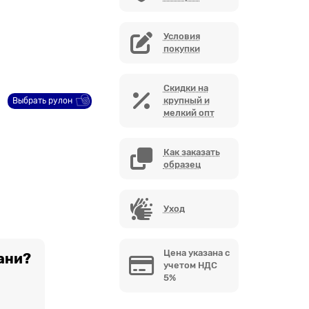
Условия
покупки
Скидки на
крупный и
Выбрать рулон
мелкий опт
Как заказать
образец
Уход
Цена указана с
ани?
учетом НДС
5%