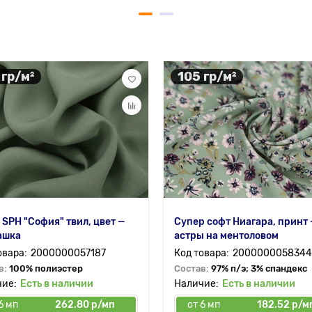
 гр/м²
105 гр/м²
 SPH "София" твил, цвет —
Супер софт Ниагара, принт
ашка
астры на ментоловом
2000000057187
2000000058344
в:
100% полиэстер
Состав:
97% п/э; 3% спандекс
Есть в наличии
Есть в наличии
6 мп
262.80 р/мп
от 6 мп
182.52 р/м