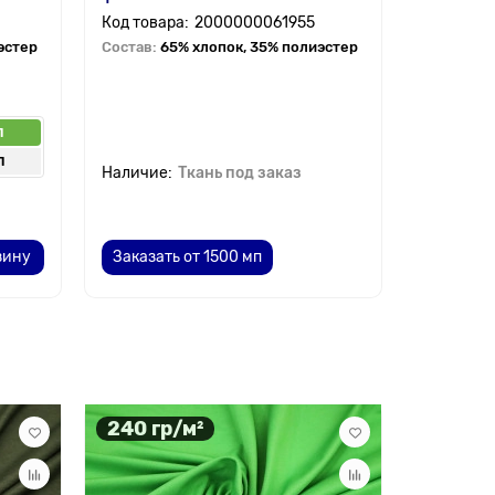
2000000061955
эстер
Состав:
65% хлопок, 35% полиэстер
п
п
Ткань под заказ
зину
Заказать от 1500 мп
240 гр/м²
310 гр