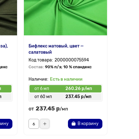
за),
Бифлекс матовый, цвет —
Кашкорсе
салатовый
хаки
2000000075594
декс
Состав:
90% п/э; 10 % спандекс
Состав:
9
Есть в наличии
п
от 6 мп
260.26 р/мп
от 3 мп
п
от 60 мп
237.45 р/мп
от 70 
237.45 р
395.
от
от
/мп
зину
В корзину