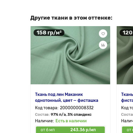
Другие ткани в этом оттенке:
158 гр/м²
120
Ткань под лен Маканик
Ткань
однотонный, цвет — фисташка
фист
2000000008332
Состав:
97% п/э, 3% спандекс
Соста
Есть в наличии
от 6 мп
243.36 р/мп
от 