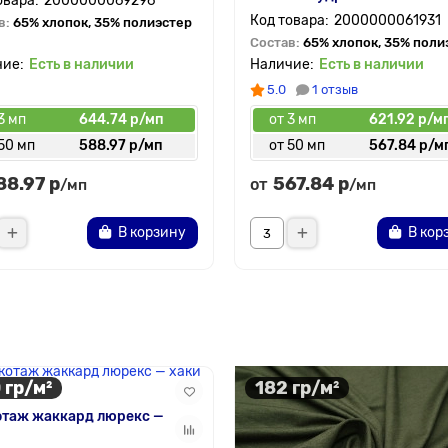
2000000069296
2000000061931
в:
65% хлопок, 35% полиэстер
Состав:
65% хлопок, 35% поли
Есть в наличии
Есть в наличии
5.0
1 отзыв
3 мп
644.74 р/мп
от 3 мп
621.92 р/м
50 мп
588.97 р/мп
от 50 мп
567.84 р/м
88.97 р
567.84 р
от
/мп
/мп
В корзину
В кор
 гр/м²
182 гр/м²
отаж жаккард люрекс —