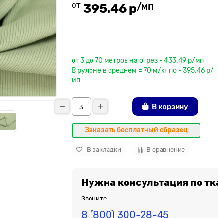
от
/мп
395.46 р
До рулона еще
от 3 до 70 метров на отрез - 433.49 р/мп
В рулоне в среднем = 70 м/кг по - 395.46 р/
мп
В корзину
Заказать бесплатный образец
В закладки
В сравнение
Нужна консультация по тк
Звоните:
8 (800) 300-28-45