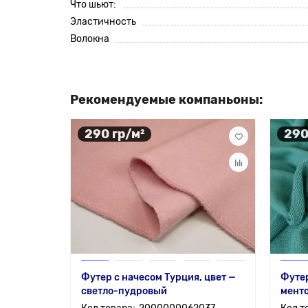
Что шьют:
Эластичность
Волокна
Рекомендуемые компаньоны:
290 гр/м²
290
Футер с начесом Турция, цвет —
Футер
светло-пудровый
мент