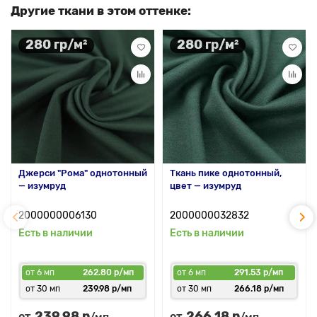
Другие ткани в этом оттенке:
280 гр/м²
280 гр/м²
Джерси "Рома" однотонный
Ткань пике однотонный,
— изумруд
цвет — изумруд
2000000006130
2000000032832
Есть в наличии
Есть в наличии
от 6 мп
262.80 р/мп
от 6 мп
291.53 р/мп
от 30 мп
239.98 р/мп
от 30 мп
266.18 р/мп
239.98 р
266.18 р
от
от
/мп
/мп