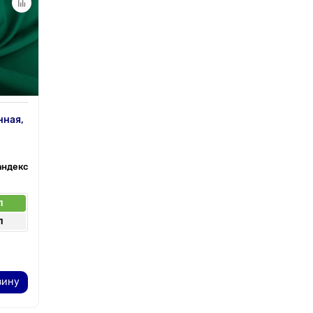
нная,
андекс
п
п
зину