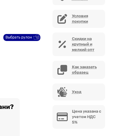
Условия
покупки
Выбрать рулон
Скидки на
крупный и
мелкий опт
Как заказать
образец
Уход
ани?
Цена указана с
учетом НДС
5%