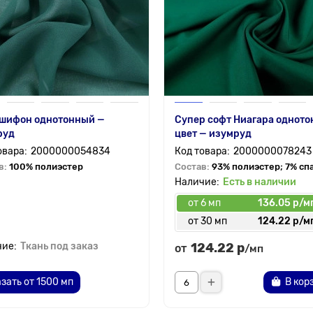
 шифон однотонный —
Супер софт Ниагара одното
руд
цвет — изумруд
2000000054834
2000000078243
в:
100% полиэстер
Состав:
93% полиэстер; 7% сп
Есть в наличии
от 6 мп
136.05 р/м
от 30 мп
124.22 р/м
Ткань под заказ
124.22 р
от
/мп
зать от 1500 мп
В кор