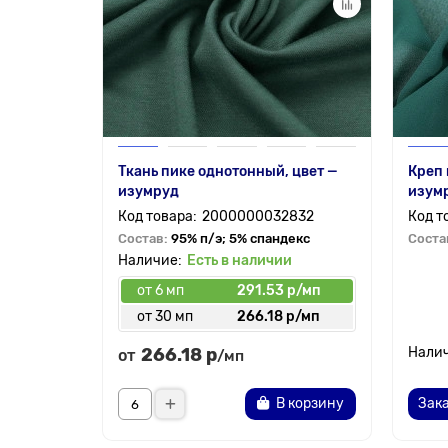
Ткань пике однотонный, цвет —
Креп
изумруд
изум
2000000032832
Состав:
95% п/э; 5% спандекс
Соста
Есть в наличии
от 6 мп
291.53 р/мп
от 30 мп
266.18 р/мп
266.18 р
от
/мп
В корзину
Зака