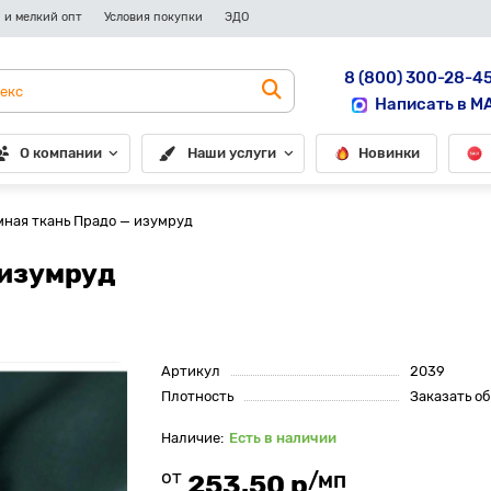
 и мелкий опт
Условия покупки
ЭДО
8 (800) 300-28-4
Написать в M
О компании
Наши услуги
Новинки
ная ткань Прадо — изумруд
 изумруд
Артикул
2039
Плотность
Заказать о
Есть в наличии
от
/мп
253.50 р