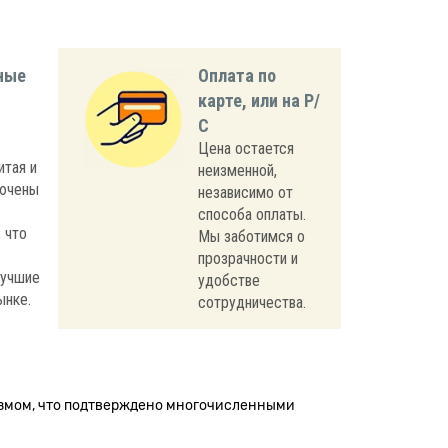
ные
Оплата по
карте, или на Р/
С
Цена остается
итая и
неизменной,
лючены
независимо от
способа оплаты.
 что
Мы заботимся о
прозрачности и
лучшие
удобстве
ынке.
сотрудничества.
измом, что подтверждено многочисленными