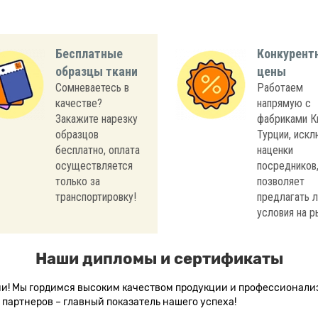
Бесплатные
Конкурент
образцы ткани
цены
Сомневаетесь в
Работаем
качестве?
напрямую с
Закажите нарезку
фабриками К
образцов
Турции, иск
бесплатно, оплата
наценки
осуществляется
посредников,
только за
позволяет
транспортировку!
предлагать 
условия на р
Наши дипломы и сертификаты
сии! Мы гордимся высоким качеством продукции и профессионал
партнеров – главный показатель нашего успеха!