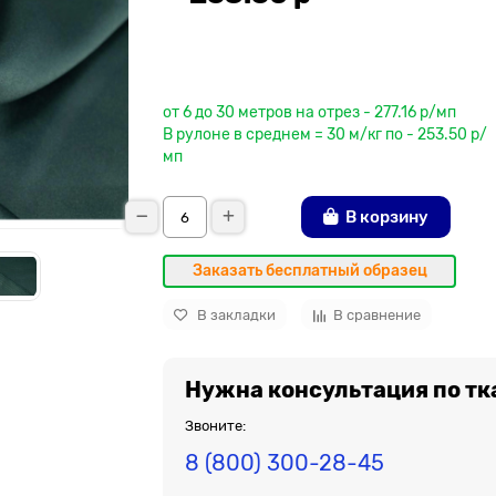
До рулона еще
от 6 до 30 метров на отрез - 277.16 р/мп
В рулоне в среднем = 30 м/кг по - 253.50 р/
мп
В корзину
Заказать бесплатный образец
В закладки
В сравнение
Нужна консультация по тк
Звоните:
8 (800) 300-28-45