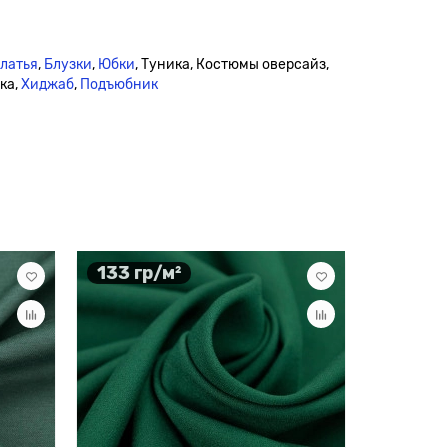
платья
,
Блузки
,
Юбки
, Туника, Костюмы оверсайз,
ка,
Хиджаб
,
Подъюбник
133 гр/м²
100 гр