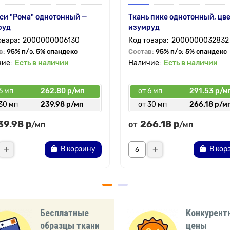
си "Рома" однотонный —
Ткань пике однотонный, цве
руд
изумруд
2000000006130
2000000032832
в:
95% п/э, 5% спандекс
Состав:
95% п/э; 5% спандекс
Есть в наличии
Есть в наличии
6 мп
262.80 р/мп
от 6 мп
291.53 р/м
30 мп
239.98 р/мп
от 30 мп
266.18 р/м
39.98 р
266.18 р
от
/мп
/мп
В корзину
В кор
Бесплатные
Конкурент
образцы ткани
цены