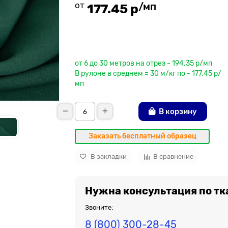
от
/мп
177.45 р
До рулона еще
от 6 до 30 метров на отрез - 194.35 р/мп
В рулоне в среднем = 30 м/кг по - 177.45 р/
мп
В корзину
Заказать бесплатный образец
В закладки
В сравнение
Нужна консультация по тк
Звоните:
8 (800) 300-28-45