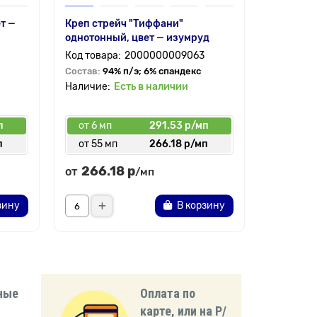
т —
Креп стрейч "Тиффани"
Супер со
однотонный, цвет — изумруд
цвет — и
2000000009063
Состав:
94% п/э; 6% спандекс
Состав:
9
Есть в наличии
п
от 6 мп
291.53 р/мп
от 6 мп
п
от 55 мп
266.18 р/мп
от 30 
266.18 р
124.
от
от
/мп
зину
В корзину
ные
Оплата по
карте, или на Р/