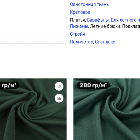
Однотонная ткань
Креповое
Платья,
Сарафаны
,
Для летнего 
Пижамы
, Летние брюки, Подклад
Стрейч
Полиэстер
,
Спандекс
 гр/м²
280 гр/м²