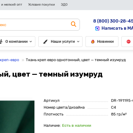
 и мелкий опт
Условия покупки
ЭДО
8 (800) 300-28-4
Написать в M
О компании
Наши услуги
Новинки
 креп-евро
Ткань креп евро однотонный, цвет — темный изумруд
ый, цвет — темный изумруд
Артикул
DR-191195-
Номер цвета/дизайна
С4
Плотность
85 гр/м²
Есть в наличии