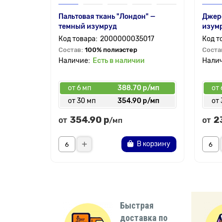
Пальтовая ткань "Лондон" —
Джер
темный изумруд
изум
2000000035017
Состав:
100% полиэстер
Соста
Есть в наличии
от 6 мп
388.70 р/мп
от 
от 30 мп
354.90 р/мп
от 
354.90 р
2
от
от
/мп
В корзину
Быстрая
доставка по