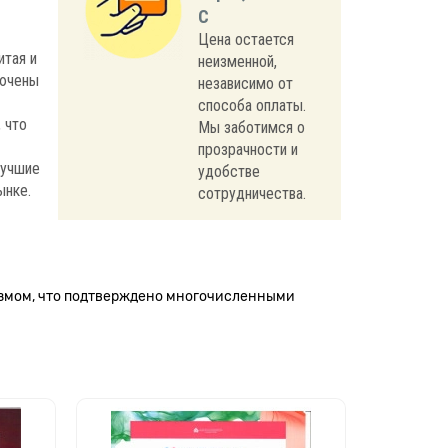
С
Цена остается
итая и
неизменной,
лючены
независимо от
способа оплаты.
 что
Мы заботимся о
прозрачности и
лучшие
удобстве
ынке.
сотрудничества.
измом, что подтверждено многочисленными