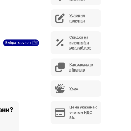
Условия
покупки
Скидки на
крупный и
Выбрать рулон
мелкий опт
Как заказать
образец
Уход
Цена указана с
ани?
учетом НДС
5%