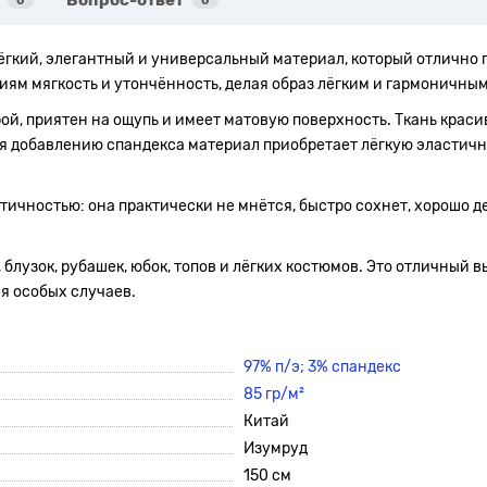
Вопрос-ответ
0
0
ёгкий, элегантный и универсальный материал, который отлично
иям мягкость и утончённость, делая образ лёгким и гармоничным
й, приятен на ощупь и имеет матовую поверхность. Ткань красив
ря добавлению спандекса материал приобретает лёгкую эластич
ктичностью: она практически не мнётся, быстро сохнет, хорошо
 блузок, рубашек, юбок, топов и лёгких костюмов. Это отличный 
ля особых случаев.
97% п/э; 3% спандекс
85 гр/м²
Китай
Изумруд
150 см