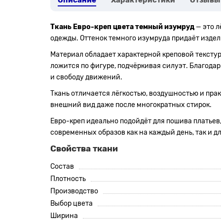
Описание
Характеристики
Отзывы
Ткань Евро-креп цвета темный изумруд
— это л
одежды. Оттенок темного изумруда придаёт издел
Материал обладает характерной креповой текстуро
ложится по фигуре, подчёркивая силуэт. Благода
и свободу движений.
Ткань отличается лёгкостью, воздушностью и пра
внешний вид даже после многократных стирок.
Евро-креп идеально подойдёт для пошива платьев,
современных образов как на каждый день, так и д
Свойства ткани
Состав
Плотность
Производство
Выбор цвета
Ширина