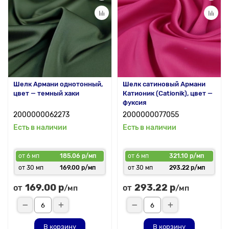
Шелк Армани однотонный,
Шелк сатиновый Армани
цвет — темный хаки
Катионик (Cationik), цвет —
фуксия
2000000062273
2000000077055
Есть в наличии
Есть в наличии
от 6 мп
185.06 р/мп
от 6 мп
321.10 р/мп
от 30 мп
169.00 р/мп
от 30 мп
293.22 р/мп
169.00 р
293.22 р
от
от
/мп
/мп
В корзину
В корзину