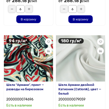
266.18 р
266.18 р
от
от
/мп
/мп
В корзину
В корзину
94 гр/м²
180 гр/м²
Шелк "Армани", принт —
Шелк Армани двойной
разводы на бирюзовом
Катионик (Cationik), цвет —
белый
2000000074696
2000000079059
Есть в наличии
Есть в наличии