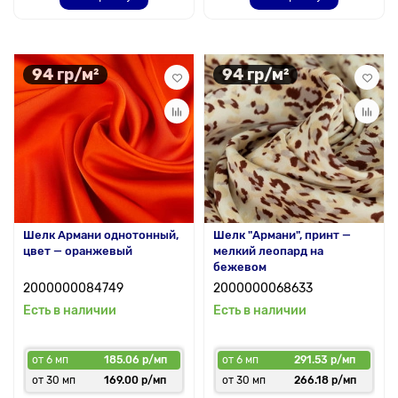
94 гр/м²
94 гр/м²
Шелк Армани однотонный,
Шелк "Армани", принт —
цвет — оранжевый
мелкий леопард на
бежевом
2000000084749
2000000068633
Есть в наличии
Есть в наличии
от 6 мп
185.06 р/мп
от 6 мп
291.53 р/мп
от 30 мп
169.00 р/мп
от 30 мп
266.18 р/мп