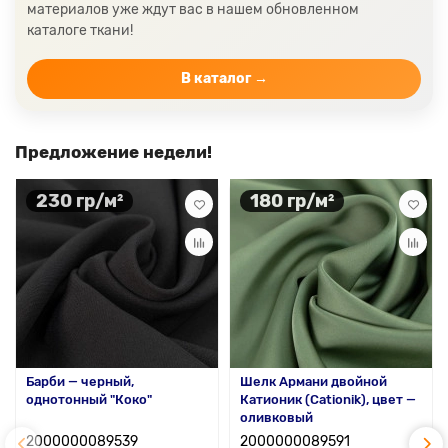
Для удобства мы осуществляем быструю
материалов уже ждут вас в нашем обновленном
отправку со своего склада по всей России и
каталоге ткани!
странам СНГ. Вы можете быть уверены, что
заказ будет доставлен оперативно и с
В каталог →
должной заботой.
Предложение недели!
230 гр/м²
180 гр/м²
Барби — черный,
Шелк Армани двойной
однотонный "Коко"
Катионик (Cationik), цвет —
оливковый
2000000089539
2000000089591