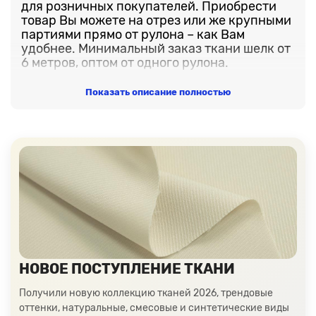
для розничных покупателей. Приобрести
товар Вы можете на отрез или же крупными
партиями прямо от рулона – как Вам
удобнее. Минимальный заказ ткани шелк от
6 метров, оптом от одного рулона.
В нашем ассортименте представлено
Показать описание полностью
множество цветов и оттенков шелкового
материала. Неважно, ищете ли Вы
классические однотонные варианты или
предпочитаете шелк с уникальными
принтовыми рисунками – у нас есть всё,
чтобы удовлетворить потребности в
создании неповторимых образов.
Мы понимаем, насколько важно быть
уверенным в качестве материала, поэтому
предлагаем возможность заказать
бесплатные образцы ткани прямо из
каталога нашего интернет-магазина. Таким
НОВОЕ ПОСТУПЛЕНИЕ ТКАНИ
образом, Вы можете лично затронуть
изысканность шелка и принять вдумчивое
Получили новую коллекцию тканей 2026, трендовые
решение перед оформлением заказа.
оттенки, натуральные, смесовые и синтетические виды