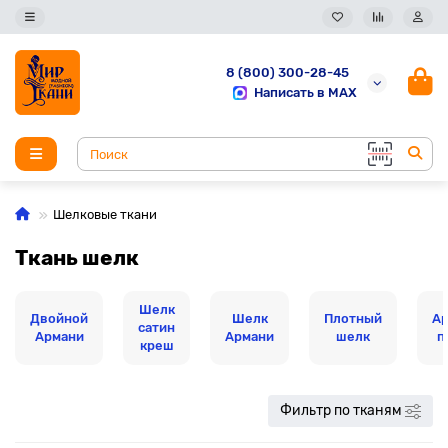
8 (800) 300-28-45
Написать в MAX
Шелковые ткани
Ткань шелк
Шелк
Двойной
Шелк
Плотный
А
сатин
Армани
Армани
шелк
п
креш
Фильтр по тканям