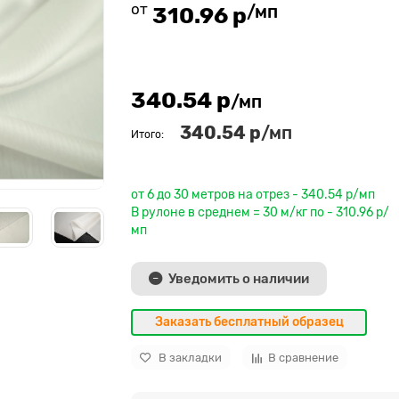
от
/мп
310.96 р
340.54 р
/мп
340.54 р
/мп
Итого:
До рулона еще
от 6 до 30 метров на отрез - 340.54 р/мп
В рулоне в среднем = 30 м/кг по - 310.96 р/
мп
Уведомить о наличии
Заказать бесплатный образец
В закладки
В сравнение