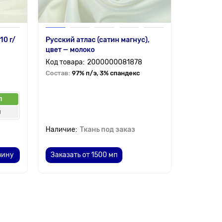
10 г/
Русский атлас (сатин магнус),
Шелк Арм
цвет — молоко
(Cationik
2000000081878
Состав:
97% п/э, 3% спандекс
Состав:
1
п
от 6 мп
п
от 30 
Ткань под заказ
283.
от
зину
Заказать от 1500 мп