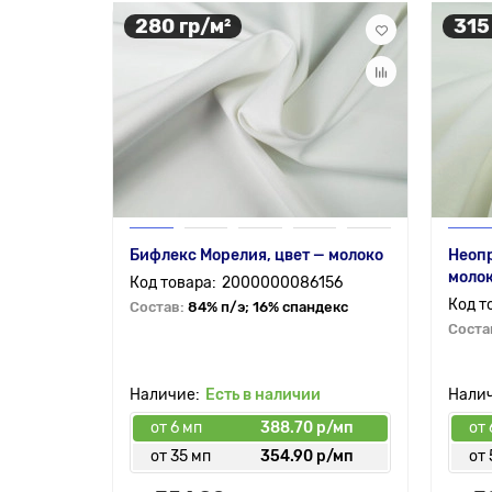
280 гр/м²
315
Бифлекс Морелия, цвет — молоко
Неопр
моло
2000000086156
Состав:
84% п/э; 16% спандекс
Соста
Есть в наличии
от 6 мп
388.70 р/мп
от 
от 35 мп
354.90 р/мп
от 