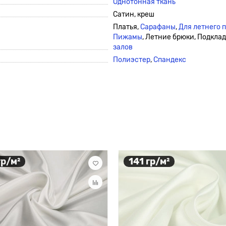
Однотонная ткань
Сатин, креш
Платья,
Сарафаны
,
Для летнего 
Пижамы
, Летние брюки, Подкла
залов
Полиэстер
,
Спандекс
гр/м²
141 гр/м²