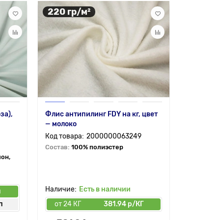
220 гр/м²
280 гр
за),
Флис антипилинг FDY на кг, цвет
Скуба TR
— молоко
2000000063249
Состав:
8
спандекс
Состав:
100% полиэстер
лон,
Есть в наличии
п
от 6 мп
п
от 24 КГ
381.94 р/КГ
от 50 