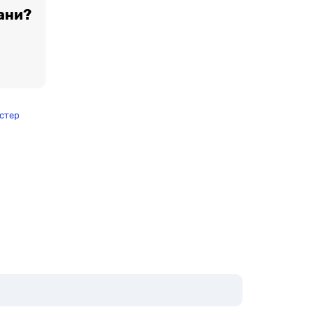
ани?
стер