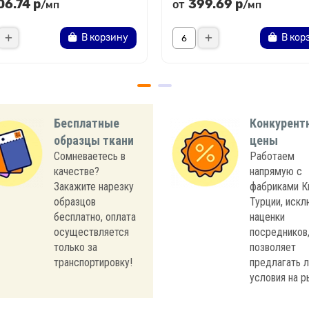
06.74 р
399.69 р
от
/мп
/мп
В корзину
В кор
Бесплатные
Конкурент
образцы ткани
цены
Сомневаетесь в
Работаем
качестве?
напрямую с
Закажите нарезку
фабриками К
образцов
Турции, иск
бесплатно, оплата
наценки
осуществляется
посредников,
только за
позволяет
транспортировку!
предлагать 
условия на р