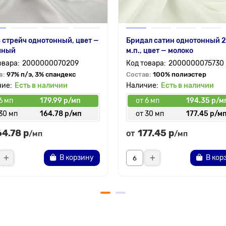
 стрейч однотонный, цвет —
Бридал сатин однотонный 2
чный
м.п., цвет — молоко
2000000070209
2000000075730
в:
97% п/э, 3% спандекс
Состав:
100% полиэстер
Есть в наличии
Есть в наличии
6 мп
179.99 р/мп
от 6 мп
194.35 р/м
30 мп
164.78 р/мп
от 30 мп
177.45 р/м
64.78 р
177.45 р
от
/мп
/мп
В корзину
В кор