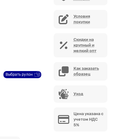
Условия
покупки
Скидки на
крупный и
мелкий опт
Как заказать
образец
Выбрать рулон
Уход
Цена указана с
учетом НДС
5%