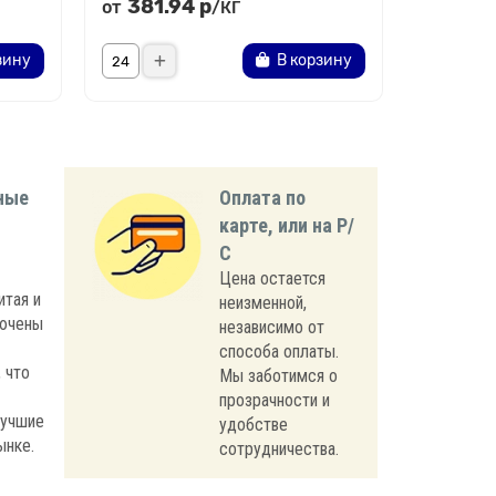
381.94 р
283.
от
от
/КГ
зину
В корзину
ные
Оплата по
карте, или на Р/
С
Цена остается
итая и
неизменной,
лючены
независимо от
способа оплаты.
 что
Мы заботимся о
прозрачности и
лучшие
удобстве
ынке.
сотрудничества.