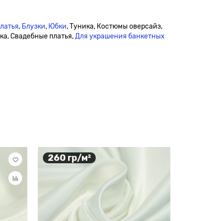
платья
,
Блузки
,
Юбки
, Туника, Костюмы оверсайз,
дка, Свадебные платья,
Для украшения банкетных
260 гр/м²
175 гр