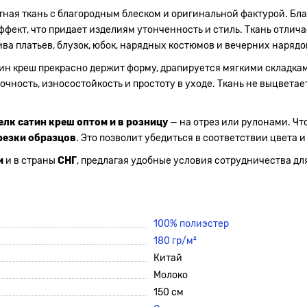
тная ткань с благородным блеском и оригинальной фактурой. Бла
фект, что придает изделиям утонченность и стиль. Ткань отлича
ва платьев, блузок, юбок, нарядных костюмов и вечерних нарядо
ин креш прекрасно держит форму, драпируется мягкими складкам
прочность, износостойкость и простоту в уходе. Ткань не выцвет
елк сатин креш оптом и в розницу
— на отрез или рулонами. Чт
резки образцов
. Это позволит убедиться в соответствии цвета и
и
и в страны
СНГ
, предлагая удобные условия сотрудничества дл
100% полиэстер
180 гр/м²
Китай
Молоко
150 см