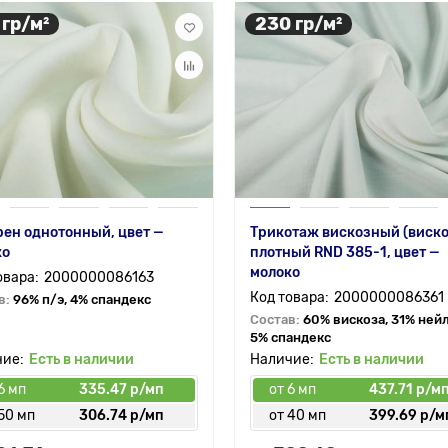
 гр/м²
230 гр/м²
ен однотонный, цвет —
Трикотаж вискозный (виско
ко
плотный RND 385-1, цвет —
молоко
2000000086163
2000000086361
в:
96% п/э, 4% спандекс
Состав:
60% вискоза, 31% ней
5% спандекс
Есть в наличии
Есть в наличии
6 мп
335.47 р/мп
от 6 мп
437.71 р/м
50 мп
306.74 р/мп
от 40 мп
399.69 р/м