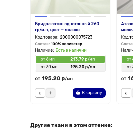
Бридал сатин однотонный 260
Атлас
гр/м.п, цвет — молоко
моло
2000000075723
Состав:
100% полиэстер
Соста
Есть в наличии
от 6 мп
213.79 р/мп
от 
от 30 мп
195.20 р/мп
от 
195.20 р
1
от
от
/мп
В корзину
Другие ткани в этом оттенке: