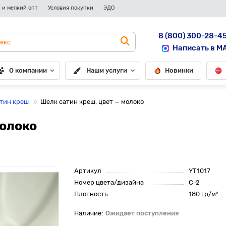
 и мелкий опт
Условия покупки
ЭДО
8 (800) 300-28-4
Написать в M
О компании
Наши услуги
Новинки
тин креш
Шелк сатин креш, цвет — молоко
молоко
Артикул
YT1017
Номер цвета/дизайна
С-2
Плотность
180 гр/м²
Ожидает поступления