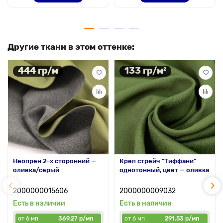
Другие ткани в этом оттенке:
444 гр/м
133 гр/м²
Неопрен 2-х сторонний —
Креп стрейч "Тиффани"
оливка/серый
однотонный, цвет — оливка
2000000015606
2000000009032
Есть в наличии
Есть в наличии
от 6 мп
369.27 р/мп
от 6 мп
291.53 р/мп