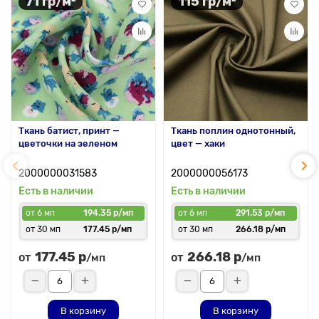
71 гр/м²
115 гр/м²
Ткань батист, принт —
Ткань поплин однотонный,
цветочки на зеленом
цвет — хаки
2000000031583
2000000056173
Есть в наличии
Есть в наличии
от 6 мп
194.35 р/мп
от 6 мп
291.53 р/мп
от 30 мп
177.45 р/мп
от 30 мп
266.18 р/мп
177.45 р
266.18 р
от
от
/мп
/мп
В корзину
В корзину