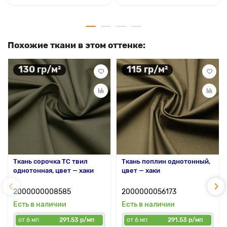
Похожие ткани в этом оттенке:
130 гр/м²
115 гр/м²
Ткань сорочка ТС твил
Ткань поплин однотонный,
однотонная, цвет — хаки
цвет — хаки
2000000008585
2000000056173
Есть в наличии
Есть в наличии
от 6 мп
291.53 р/мп
от 6 мп
291.53 р/мп