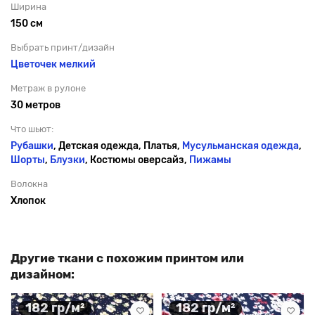
Ширина
150 см
Выбрать принт/дизайн
Цветочек мелкий
Метраж в рулоне
30 метров
Что шьют:
Рубашки
, Детская одежда, Платья,
Мусульманская одежда
,
Шорты
,
Блузки
, Костюмы оверсайз,
Пижамы
Волокна
Хлопок
Другие ткани с похожим принтом или
дизайном:
182 гр/м²
182 гр/м²