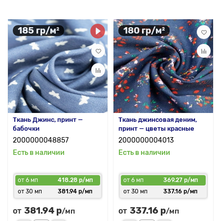
185 гр/м²
180 гр/м²
Ткань Джинс, принт —
Ткань джинсовая деним,
бабочки
принт — цветы красные
2000000048857
2000000004013
Есть в наличии
Есть в наличии
от 6 мп
418.28 р/мп
от 6 мп
369.27 р/мп
от 30 мп
381.94 р/мп
от 30 мп
337.16 р/мп
381.94 р
337.16 р
от
от
/мп
/мп