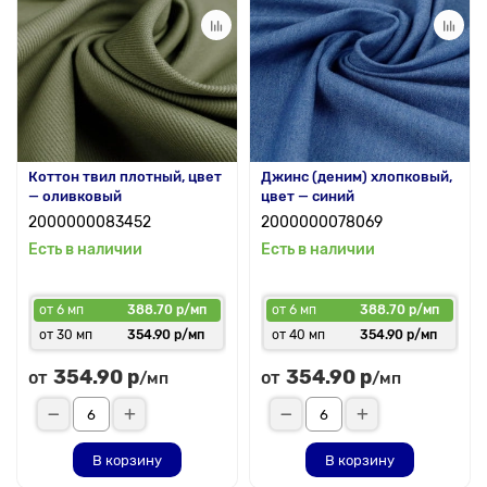
Коттон твил плотный, цвет
Джинс (деним) хлопковый,
— оливковый
цвет — синий
2000000083452
2000000078069
Есть в наличии
Есть в наличии
от 6 мп
388.70 р/мп
от 6 мп
388.70 р/мп
от 30 мп
354.90 р/мп
от 40 мп
354.90 р/мп
354.90 р
354.90 р
от
от
/мп
/мп
В корзину
В корзину