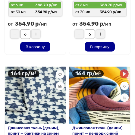
от 6 мп
388.70 р/мп
от 6 мп
388.70 р/мп
от 30 мп
354.90 р/мп
от 30 мп
354.90 р/мп
354.90 р
354.90 р
от
от
/мп
/мп
В корзину
В корзину
164 гр/м²
164 гр/м²
Джинсовая ткань (деним),
Джинсовая ткань (деним),
принт — бантики на синем
принт — печворк синий