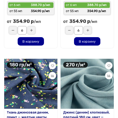
от 6 мп
388.70 р/мп
от 6 мп
388.70 р/мп
от 55 мп
354.90 р/мп
от 55 мп
354.90 р/мп
354.90 р
354.90 р
от
от
/мп
/мп
В корзину
В корзину
180 гр/м²
270 г/м²
Ткань джинсовая деним,
Джинс (деним) хлопковый,
принт — желтые цветы
плотный 180 см, цвет —