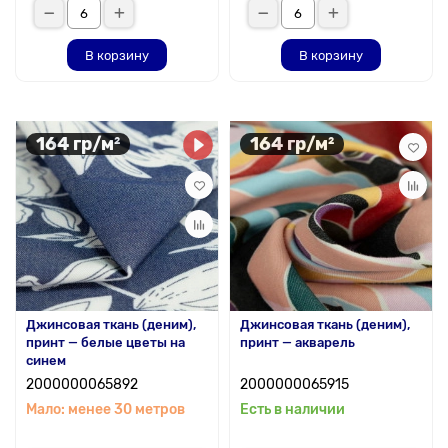
В корзину
В корзину
164 гр/м²
164 гр/м²
Джинсовая ткань (деним),
Джинсовая ткань (деним),
принт — белые цветы на
принт — акварель
синем
2000000065892
2000000065915
Мало: менее 30 метров
Есть в наличии