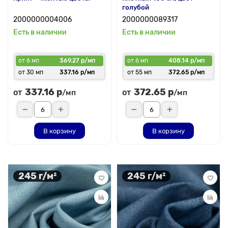
голубой
2000000004006
2000000089317
Есть в наличии
Есть в наличии
от 6 мп
369.27 р/мп
от 6 мп
408.14 р/мп
от 30 мп
337.16 р/мп
от 55 мп
372.65 р/мп
337.16 р
372.65 р
от
от
/мп
/мп
В корзину
В корзину
245 г/м²
245 г/м²