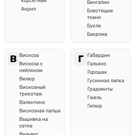
корсетный
Бенгалин
Акрил
Блестящие
ткани
Букле
Бахрома
Вискоза
Габардин
В
Г
Вискоза с
Гальяно
нейлоном
Горошек
Велюр
Гусинная лапка
Вискозный
Градиенты
трикотаж
Гжель
Валентино
Гипюр
Вискозная лапша
Вышивка на
сетке
Вельвет