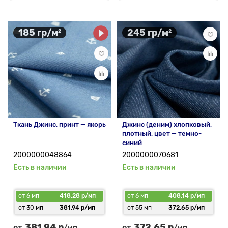
185 гр/м²
245 гр/м²
Ткань Джинс, принт — якорь
Джинс (деним) хлопковый,
плотный, цвет — темно-
синий
2000000048864
2000000070681
Есть в наличии
Есть в наличии
от 6 мп
418.28 р/мп
от 6 мп
408.14 р/мп
от 30 мп
381.94 р/мп
от 55 мп
372.65 р/мп
381.94 р
372.65 р
от
от