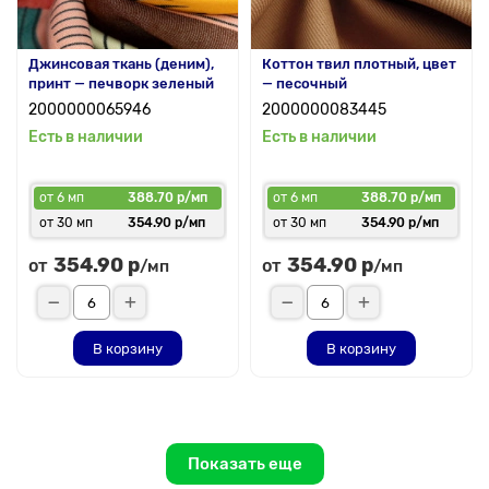
Джинсовая ткань (деним),
Коттон твил плотный, цвет
принт — печворк зеленый
— песочный
2000000065946
2000000083445
Есть в наличии
Есть в наличии
от 6 мп
388.70 р/мп
от 6 мп
388.70 р/мп
от 30 мп
354.90 р/мп
от 30 мп
354.90 р/мп
354.90 р
354.90 р
от
от
/мп
/мп
В корзину
В корзину
Показать еще