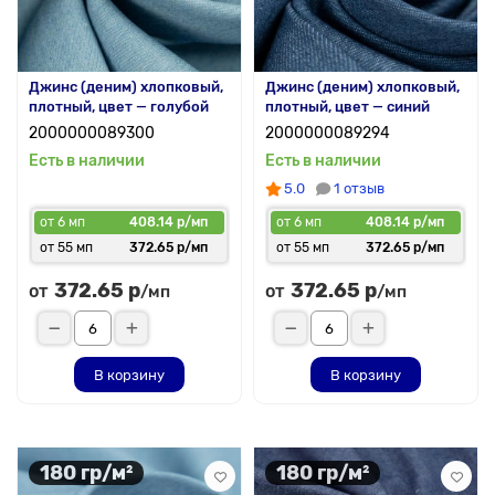
Джинс (деним) хлопковый,
Джинс (деним) хлопковый,
плотный, цвет — голубой
плотный, цвет — синий
2000000089300
2000000089294
Есть в наличии
Есть в наличии
5.0
1 отзыв
от 6 мп
408.14 р/мп
от 6 мп
408.14 р/мп
от 55 мп
372.65 р/мп
от 55 мп
372.65 р/мп
372.65 р
372.65 р
от
от
/мп
/мп
В корзину
В корзину
180 гр/м²
180 гр/м²