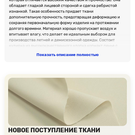
обладает гладкой лицевой стороной и сдегка ребристой
изнанкой. Такая особенность придает ткани
дополнительную прочность, предотвращая деформацию и
сохраняя первоначальную форму изделия на протяжении
долгого времени. Материал хорошо пропускает воздух и
впитывает влагу, что делает ее идеальным выбором для
производства летней и демисезонной одежды. Состоит
кулирка из высококачественного хлопка копмакт пенье с
добавлением эластана.
Показать описание полностью
Условия покупки
В нашем интернет-магазине, мы предлагаем купить ткань
кулирку крупным и мелким оптом, как метражом, так и
рулонами с дополнительной скидкой на метр трикотажа.
Доставка производится транспортными компаниями по всей
России и странам СНГ. Для того, чтобы убедиться в качестве
ткани, закажите бесплатную нарезку образцов.
НОВОЕ ПОСТУПЛЕНИЕ ТКАНИ