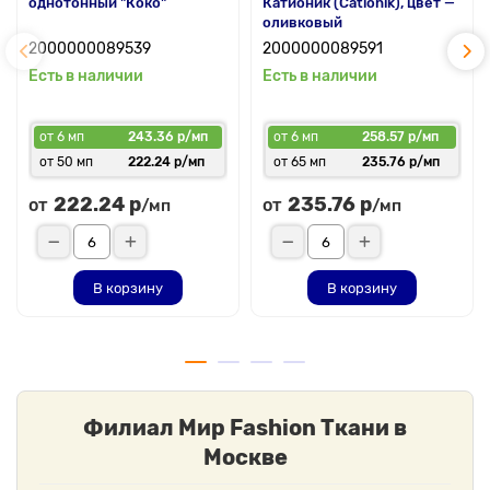
однотонный "Коко"
Катионик (Cationik), цвет —
оливковый
2000000089539
2000000089591
Есть в наличии
Есть в наличии
от 6 мп
243.36 р/мп
от 6 мп
258.57 р/мп
от 50 мп
222.24 р/мп
от 65 мп
235.76 р/мп
222.24 р
235.76 р
от
от
/мп
/мп
В корзину
В корзину
Филиал Мир Fashion Ткани в
Москве