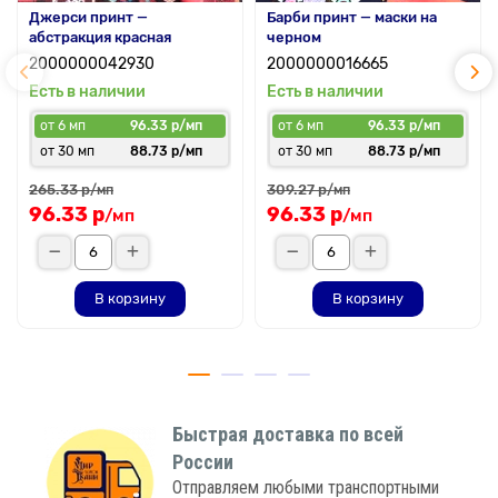
Джерси принт —
Барби принт — маски на
абстракция красная
черном
2000000042930
2000000016665
Есть в наличии
Есть в наличии
от 6 мп
96.33 р/мп
от 6 мп
96.33 р/мп
от 30 мп
88.73 р/мп
от 30 мп
88.73 р/мп
265.33 р
309.27 р
/мп
/мп
96.33 р
96.33 р
/мп
/мп
В корзину
В корзину
Быстрая доставка по всей
России
Отправляем любыми транспортными