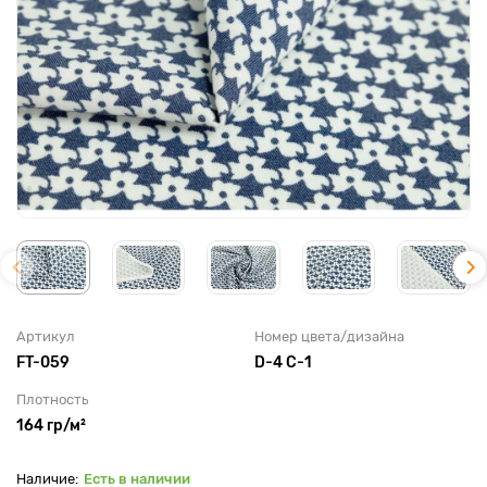
Артикул
Номер цвета/дизайна
FT-059
D-4 C-1
Плотность
164 гр/м²
Есть в наличии