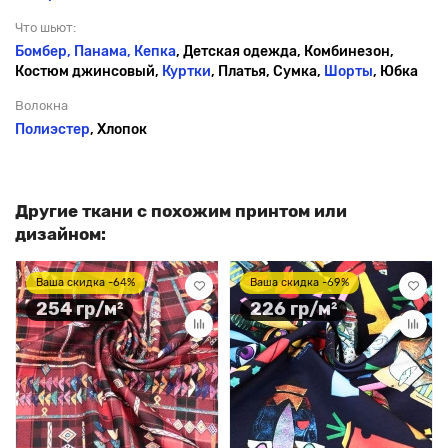
Что шьют:
Бомбер, Панама,
Кепка
, Детская одежда, Комбинезон,
Костюм джинсовый,
Куртки
, Платья, Сумка,
Шорты
, Юбка
Волокна
Полиэстер
, Хлопок
Другие ткани с похожим принтом или
дизайном:
Ваша скидка -64%
Ваша скидка -69%
254 гр/м²
226 гр/м²