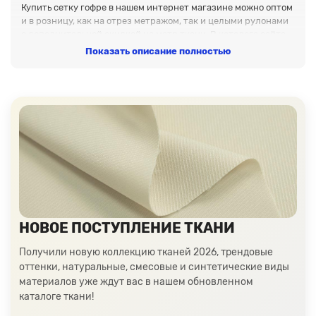
Купить сетку гофре в нашем интернет магазине можно оптом
и в розницу, как на отрез метражом, так и целыми рулонами
с дополнительной скидкой на метр ткани. В каталоге сайта
вы можете оформить заказ на нарезку бесплатных образцов.
Показать описание полностью
Мы отправляем товары по всей России, доставка до любой
транспортной бесплатна.
Полупрозрачность и текстура
Сетка гофрированная в горошек отличается своей
полупрозрачной структурой, что позволяет создавать легкие
и воздушные наряды. Она мягкая на ощупь, приятная к телу и
обладает эластичностью, что обеспечивает комфорт при
носке. Гофрированная текстура придает материалу объем и
динамичность, а круглые точки в виде горошка добавляют
игривости и оригинальности.
Применение в одежде
НОВОЕ ПОСТУПЛЕНИЕ ТКАНИ
Эта ткань идеально подходит для создания разнообразной
Получили новую коллекцию тканей 2026, трендовые
одежды:
оттенки, натуральные, смесовые и синтетические виды
- Летние платья;
материалов уже ждут вас в нашем обновленном
- Топы и блузы;
каталоге ткани!
- Юбки;