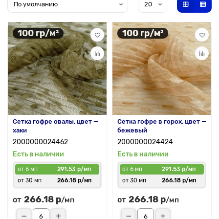
100 гр/м²
100 гр/м²
Сетка гофре овалы, цвет —
Сетка гофре в горох, цвет —
хаки
бежевый
2000000024462
2000000024424
Есть в наличии
Есть в наличии
от 6 мп
291.53 р/мп
от 6 мп
291.53 р/мп
от 30 мп
266.18 р/мп
от 30 мп
266.18 р/мп
266.18 р
266.18 р
от
от
/мп
/мп