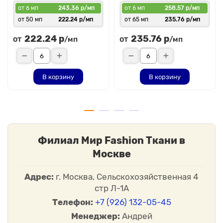
деформации.
от 6 мп
243.36 р/мп
от 6 мп
258.57 р/мп
от 50 мп
222.24 р/мп
от 65 мп
235.76 р/мп
Сетка гофрированная в горошек — это универсальный
материал, который станет отличным дополнением к вашему
222.24 р
235.76 р
от
от
/мп
/мп
гардеробу или интерьеру. Благодаря своим уникальным
свойствам, она открывает безграничные возможности для
творчества и самовыражения.
В корзину
В корзину
Филиал Мир Fashion Ткани в
Москве
Адрес:
г. Москва, Сельскохозяйственная 4
стр Л-1А
Телефон:
+7 (926) 132-05-45
Менеджер:
Андрей