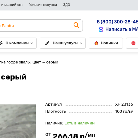
 и мелкий опт
Условия покупки
ЭДО
8 (800) 300-28-4
Написать в M
О компании
Наши услуги
Новинки
тка гофре овалы, цвет — серый
— серый
Артикул
XH 23136
Плотность
100 гр/м²
Есть в наличии
от
/мп
266.18 р