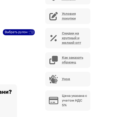
Условия
покупки
Выбрать рулон
Скидки на
крупный и
мелкий опт
Как заказать
образец
Уход
ани?
Цена указана с
учетом НДС
5%