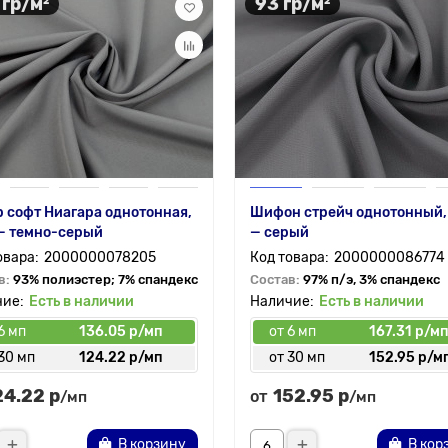
 гр/м²
93 гр/м²
 софт Ниагара однотонная,
Шифон стрейч однотонный,
— темно-серый
— серый
2000000078205
2000000086774
в:
93% полиэстер; 7% спандекс
Состав:
97% п/э, 3% спандекс
Есть в наличии
Есть в наличии
6 мп
136.05 р/мп
от 6 мп
167.31 р/м
30 мп
124.22 р/мп
от 30 мп
152.95 р/м
24.22 р
152.95 р
от
/мп
/мп
В корзину
В кор