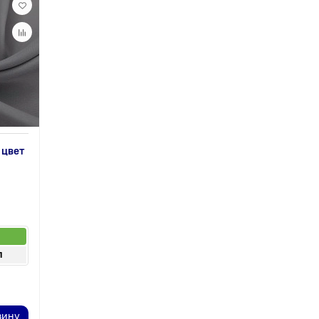
 цвет
п
п
зину