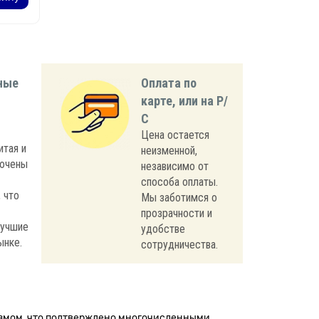
ные
Оплата по
карте, или на Р/
С
Цена остается
итая и
неизменной,
лючены
независимо от
способа оплаты.
 что
Мы заботимся о
прозрачности и
лучшие
удобстве
ынке.
сотрудничества.
измом, что подтверждено многочисленными