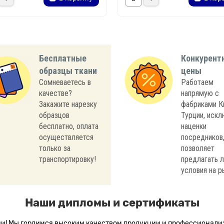
Бесплатные
Конкурент
образцы ткани
цены
Сомневаетесь в
Работаем
качестве?
напрямую с
Закажите нарезку
фабриками К
образцов
Турции, иск
бесплатно, оплата
наценки
осуществляется
посредников,
только за
позволяет
транспортировку!
предлагать 
условия на р
Наши дипломы и сертификаты
сии! Мы гордимся высоким качеством продукции и профессионал