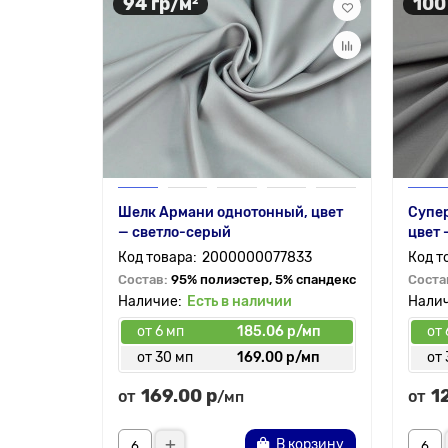
94 гр/м²
100
Шелк Армани однотонный, цвет
Супер
— светло-серый
цвет 
2000000077833
Состав:
95% полиэстер, 5% спандекс
Соста
Есть в наличии
от 6 мп
185.06 р/мп
от 
от 30 мп
169.00 р/мп
от 
169.00 р
1
от
от
/мп
В корзину