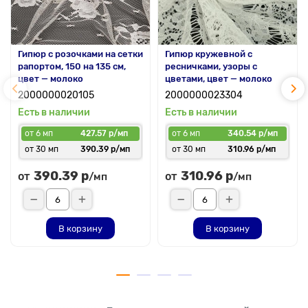
Гипюр с розочками на сетки
Гипюр кружевной с
рапортом, 150 на 135 см,
ресничками, узоры с
цвет — молоко
цветами, цвет — молоко
2000000020105
2000000023304
Есть в наличии
Есть в наличии
от 6 мп
427.57 р/мп
от 6 мп
340.54 р/мп
от 30 мп
390.39 р/мп
от 30 мп
310.96 р/мп
390.39 р
310.96 р
от
от
/мп
/мп
В корзину
В корзину