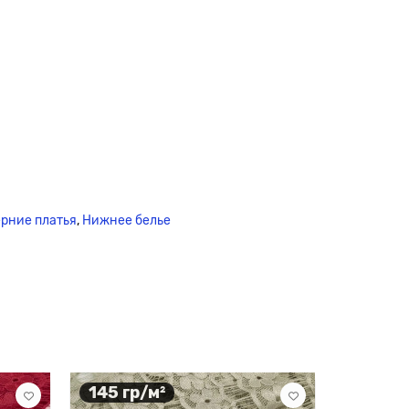
рние платья
,
Нижнее белье
145 гр/м²
145 гр