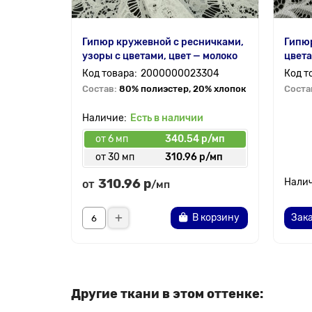
Гипюр кружевной с ресничками,
Гипюр
узоры с цветами, цвет — молоко
цвета
2000000023304
Состав:
80% полиэстер, 20% хлопок
Соста
Есть в наличии
от 6 мп
340.54 р/мп
от 30 мп
310.96 р/мп
310.96 р
от
/мп
В корзину
Зака
Другие ткани в этом оттенке: