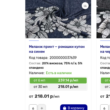
Меланж принт — ромашки купон
Мела
на синем
на че
2000000037639
Состав:
20% вискоза; 75% п/э; 5%
Соста
спандекс
спанд
Есть в наличии
от 6 мп
239.14 р/мп
от 
от 30 мп
218.01 р/мп
от 
218.01 р
2
от
от
/мп
В корзину