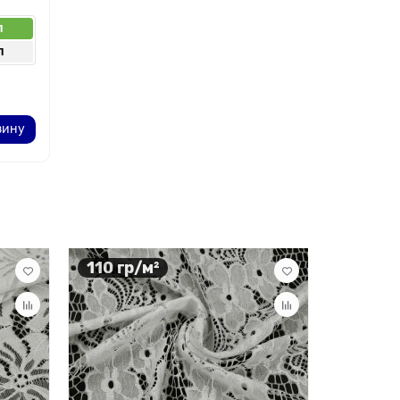
п
п
зину
110 гр/м²
90 гр/