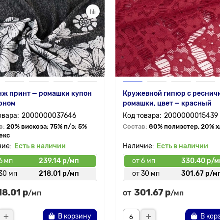
нж принт — ромашки купон
Кружевной гипюр с реснич
рном
ромашки, цвет — красный
2000000037646
2000000015439
в:
20% вискоза; 75% п/э; 5%
Состав:
80% полиэстер, 20% 
екс
Есть в наличии
Есть в наличии
6 мп
239.14 р/мп
от 6 мп
330.40 р/м
30 мп
218.01 р/мп
от 30 мп
301.67 р/м
18.01 р
301.67 р
от
/мп
/мп
В корзину
В кор