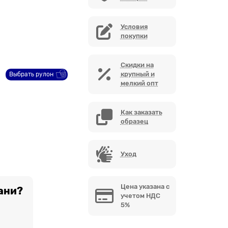
Условия
покупки
Скидки на
крупный и
Выбрать рулон
мелкий опт
Как заказать
образец
Уход
Цена указана с
ани?
учетом НДС
5%