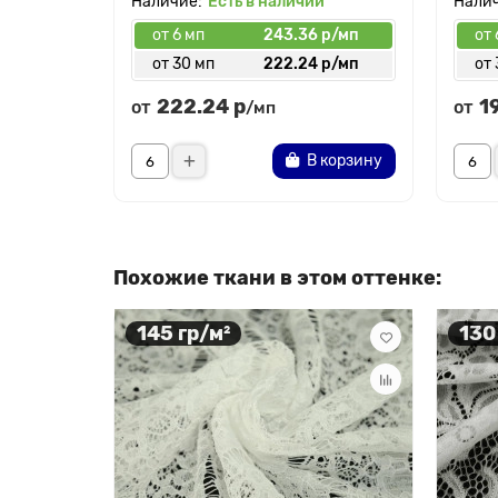
Есть в наличии
от 6 мп
243.36 р/мп
от 
от 30 мп
222.24 р/мп
от 
222.24 р
1
от
от
/мп
В корзину
Похожие ткани в этом оттенке:
145 гр/м²
130