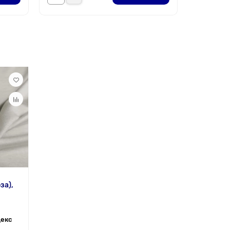
за),
декс