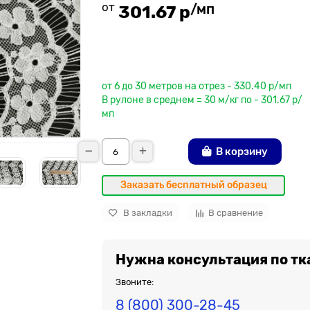
от
/мп
301.67 р
До рулона еще
от 6 до 30 метров на отрез - 330.40 р/мп
В рулоне в среднем = 30 м/кг по - 301.67 р/
мп
В корзину
Заказать бесплатный образец
В закладки
В сравнение
Нужна консультация по тк
Звоните:
8 (800) 300-28-45