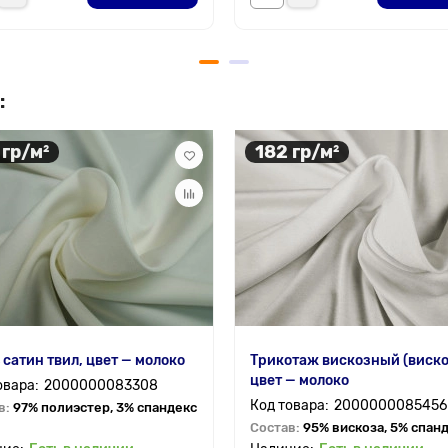
:
 гр/м²
182 гр/м²
 сатин твил, цвет — молоко
Трикотаж вискозный (виско
цвет — молоко
2000000083308
2000000085456
в:
97% полиэстер, 3% спандекс
Состав:
95% вискоза, 5% спан