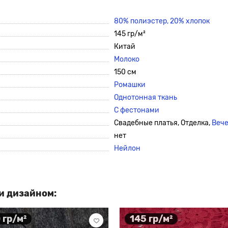
80% полиэстер,
20% хлопок
145 гр/м²
Китай
Молоко
150 см
Ромашки
Однотонная ткань
С фестонами
Свадебные платья, Отделка,
Вече
нет
Нейлон
и дизайном:
 гр/м²
145 гр/м²