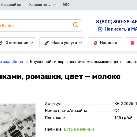
 и мелкий опт
Условия покупки
ЭДО
8 (800) 300-28-4
Написать в M
О компании
Наши услуги
Новинки
о свадебное
Кружевной гипюр с ресничками, ромашки, цвет — моло
ками, ромашки, цвет — молоко
Артикул
XH-22895-1
Номер цвета/дизайна
С4
Плотность
145 гр/м²
Есть в наличии