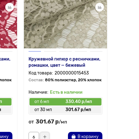
ками,
Кружевной гипюр с ресничками,
Кружевно
ромашки, цвет — бежевый
ромашки,
2000000015453
хлопок
Состав:
80% полиэстер, 20% хлопок
Состав:
8
Есть в наличии
п
от 6 мп
330.40 р/мп
от 6 мп
п
от 30 мп
301.67 р/мп
от 30 
301.67 р
301.
от
от
/мп
зину
В корзину