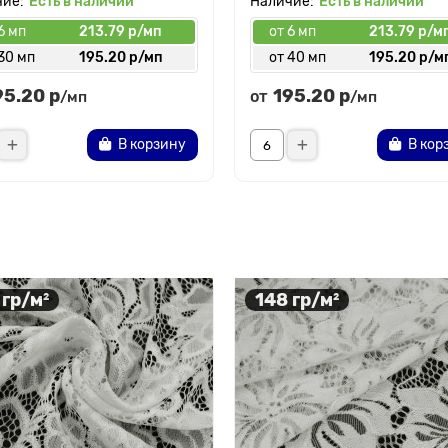
Есть в наличии
Есть в наличии
6 мп
213.79 р/мп
от 6 мп
213.79 р/м
30 мп
195.20 р/мп
от 40 мп
195.20 р/м
95.20 р
195.20 р
от
/мп
/мп
В корзину
В кор
 гр/м²
148 гр/м²