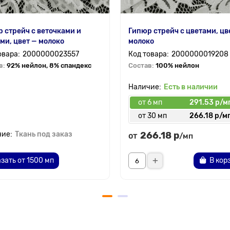
 стрейч с веточками и
Гипюр стрейч с цветами, цв
ми, цвет — молоко
молоко
2000000023557
2000000019208
в:
92% нейлон, 8% спандекс
Состав:
100% нейлон
Есть в наличии
от 6 мп
291.53 р/м
от 30 мп
266.18 р/м
Ткань под заказ
266.18 р
от
/мп
зать от 1500 мп
В кор