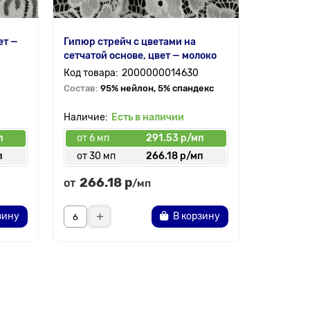
ет —
Гипюр стрейч с цветами на
Гипюр с
сетчатой основе, цвет — молоко
узорами 
цвет — м
2000000014630
Состав:
95% нейлон, 5% спандекс
Состав:
1
Есть в наличии
п
от 6 мп
291.53 р/мп
от 6 мп
п
от 30 мп
266.18 р/мп
от 30 
266.18 р
266.
от
от
/мп
зину
В корзину