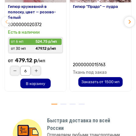
Гипюр кружевной в
Гипюр "Прадо" — пудра
полоску, цвет — розово-
белый
2000000020372
Есть в наличии
от 6 мп
524.75 р/мп
от 30 мп
479.12 р/мп
479.12 р
от
/мп
2000000015163
Ткань под заказ
Заказать от 1500 мп
В корзину
Быстрая доставка по всей
России
Отправляем любыми транспортными