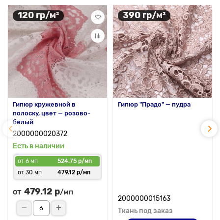
120 гр/м²
390 гр/м²
Гипюр кружевной в
Гипюр "Прадо" — пудра
полоску, цвет — розово-
белый
2000000020372
Есть в наличии
от 6 мп
524.75 р/мп
от 30 мп
479.12 р/мп
479.12 р
от
/мп
2000000015163
Ткань под заказ