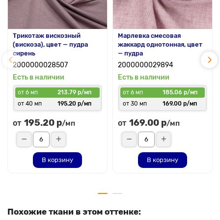
Трикотаж вискозный
Марлевка смесовая
(вискоза), цвет — пудра
жаккард однотонная, цвет
сирень
— пудра
2000000028507
2000000029894
Есть в наличии
Есть в наличии
от 6 мп
213.79 р/мп
от 6 мп
185.06 р/мп
от 40 мп
195.20 р/мп
от 30 мп
169.00 р/мп
195.20 р
169.00 р
от
от
/мп
/мп
В корзину
В корзину
Похожие ткани в этом оттенке: