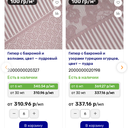
100 гр/м²
100 гр/м²
Гипюр с бахромой и
Гипюр с бахромой и
волнами, цвет — пудровый
узорами турецких огурцов,
цвет — пудра
2000000020327
2000000020198
Есть в наличии
Есть в наличии
от 6 мп
340.54 р/мп
от 6 мп
369.27 р/мп
от 30 мп
310.96 р/мп
от 30 мп
337.16 р/мп
310.96 р
337.16 р
от
от
/мп
/мп
В корзину
В корзину