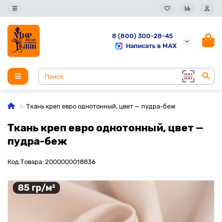
8 (800) 300-28-45
Написать в MAX
Ткань креп евро однотонный, цвет — пудра-беж
Ткань креп евро однотонный, цвет —
пудра-беж
Код Товара: 2000000018836
85 гр/м²