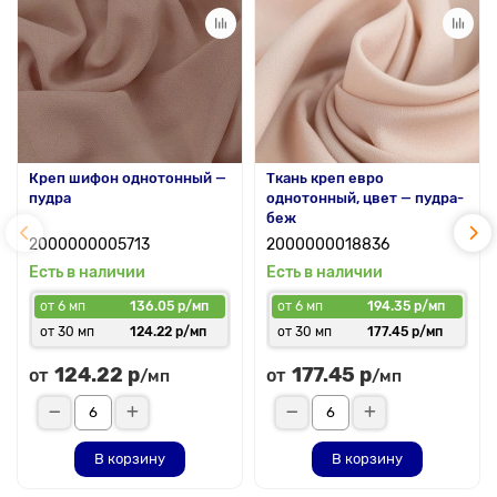
Креп шифон однотонный —
Ткань креп евро
пудра
однотонный, цвет — пудра-
беж
2000000005713
2000000018836
Есть в наличии
Есть в наличии
от 6 мп
136.05 р/мп
от 6 мп
194.35 р/мп
от 30 мп
124.22 р/мп
от 30 мп
177.45 р/мп
124.22 р
177.45 р
от
от
/мп
/мп
В корзину
В корзину