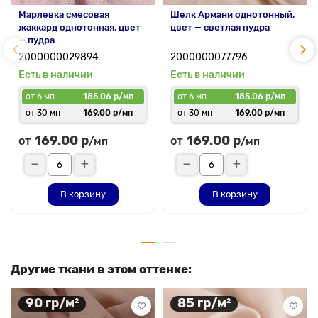
Марлевка смесовая
Шелк Армани однотонный,
жаккард однотонная, цвет
цвет — светлая пудра
— пудра
2000000029894
2000000077796
Есть в наличии
Есть в наличии
от 6 мп
185.06 р/мп
от 6 мп
185.06 р/мп
от 30 мп
169.00 р/мп
от 30 мп
169.00 р/мп
169.00 р
169.00 р
от
от
/мп
/мп
В корзину
В корзину
Другие ткани в этом оттенке:
90 гр/м²
85 гр/м²