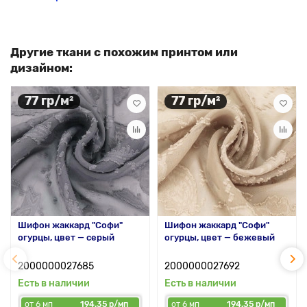
Другие ткани с похожим принтом или
дизайном:
77 гр/м²
77 гр/м²
Шифон жаккард "Софи"
Шифон жаккард "Софи"
огурцы, цвет — серый
огурцы, цвет — бежевый
2000000027685
2000000027692
Есть в наличии
Есть в наличии
от 6 мп
194.35 р/мп
от 6 мп
194.35 р/мп