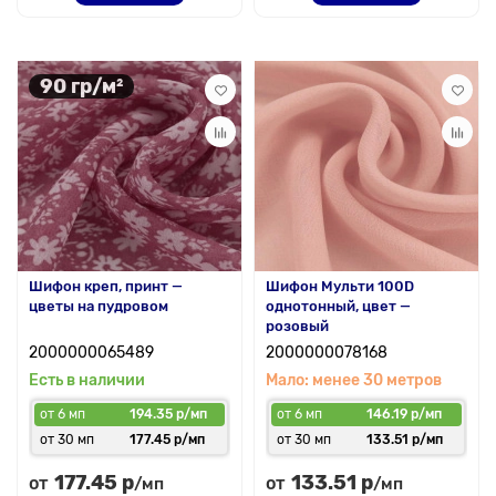
90 гр/м²
Шифон креп, принт —
Шифон Мульти 100D
цветы на пудровом
однотонный, цвет —
розовый
2000000065489
2000000078168
Есть в наличии
Мало: менее 30 метров
от 6 мп
194.35 р/мп
от 6 мп
146.19 р/мп
от 30 мп
177.45 р/мп
от 30 мп
133.51 р/мп
177.45 р
133.51 р
от
от
/мп
/мп