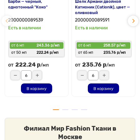
Барби — черный,
Шелк Армани двойной
однотонный "Коко"
Катионик (Cationik), цвет —
оливковый
2000000089539
2000000089591
Есть в наличии
Есть в наличии
от 6 мп
243.36 р/мп
от 6 мп
258.57 р/мп
от 50 мп
222.24 р/мп
от 65 мп
235.76 р/мп
222.24 р
235.76 р
от
от
/мп
/мп
В корзину
В корзину
Филиал Мир Fashion Ткани в
Москве