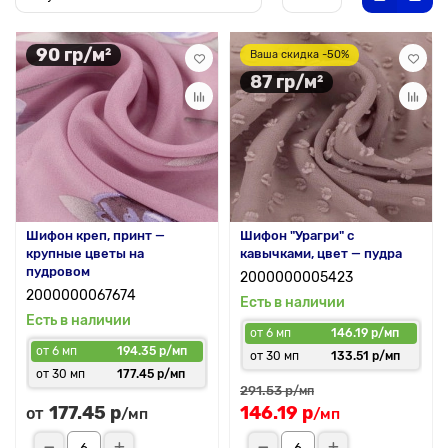
90 гр/м²
Ваша скидка -50%
87 гр/м²
Шифон креп, принт —
Шифон "Урагри" с
крупные цветы на
кавычками, цвет — пудра
пудровом
2000000005423
2000000067674
Есть в наличии
Есть в наличии
от 6 мп
146.19 р/мп
от 6 мп
194.35 р/мп
от 30 мп
133.51 р/мп
от 30 мп
177.45 р/мп
291.53 р
/мп
177.45 р
146.19 р
от
/мп
/мп