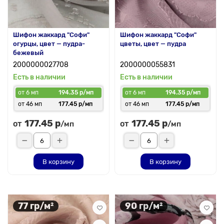
Шифон жаккард "Софи"
Шифон жаккард "Софи"
огурцы, цвет — пудра-
цветы, цвет — пудра
бежевый
2000000027708
2000000055831
Есть в наличии
Есть в наличии
от 6 мп
194.35 р/мп
от 6 мп
194.35 р/мп
от 46 мп
177.45 р/мп
от 46 мп
177.45 р/мп
177.45 р
177.45 р
от
от
/мп
/мп
В корзину
В корзину
77 гр/м²
90 гр/м²