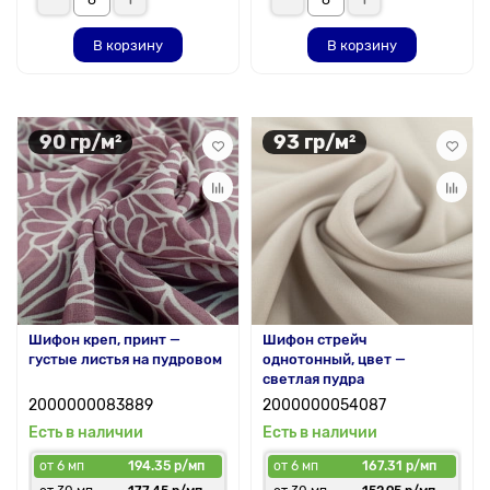
В корзину
В корзину
90 гр/м²
93 гр/м²
Шифон креп, принт —
Шифон стрейч
густые листья на пудровом
однотонный, цвет —
светлая пудра
2000000083889
2000000054087
Есть в наличии
Есть в наличии
от 6 мп
194.35 р/мп
от 6 мп
167.31 р/мп