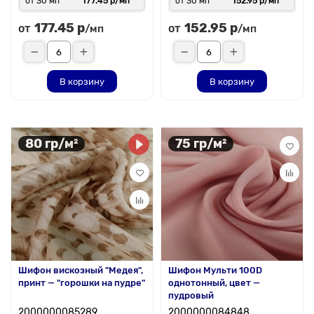
от 30 мп
177.45 р/мп
от 30 мп
152.95 р/мп
177.45 р
152.95 р
от
от
/мп
/мп
В корзину
В корзину
80 гр/м²
75 гр/м²
Шифон вискозный "Медея",
Шифон Мульти 100D
принт — "горошки на пудре"
однотонный, цвет —
пудровый
2000000085289
2000000084848