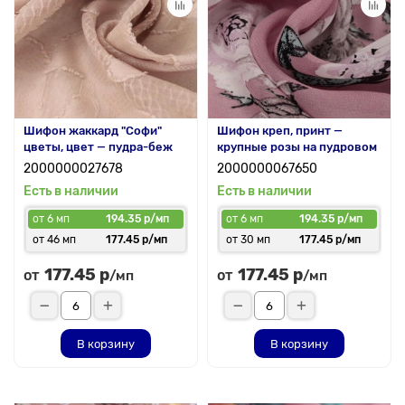
Шифон жаккард "Софи"
Шифон креп, принт —
цветы, цвет — пудра-беж
крупные розы на пудровом
2000000027678
2000000067650
Есть в наличии
Есть в наличии
от 6 мп
194.35 р/мп
от 6 мп
194.35 р/мп
от 46 мп
177.45 р/мп
от 30 мп
177.45 р/мп
177.45 р
177.45 р
от
от
/мп
/мп
В корзину
В корзину