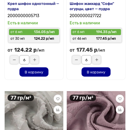
Креп шифон однотонный —
Шифон жаккард "Софи"
пудра
огурцы, цвет — пудра
2000000005713
2000000027722
Есть в наличии
Есть в наличии
от 6 мп
136.05 р/мп
от 6 мп
194.35 р/мп
от 30 мп
124.22 р/мп
от 46 мп
177.45 р/мп
124.22 р
177.45 р
от
от
/мп
/мп
В корзину
В корзину
77 гр/м²
77 гр/м²