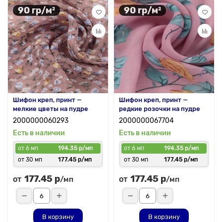
90 гр/м²
90 гр/м²
Шифон креп, принт —
Шифон креп, принт —
мелкие цветы на пудре
редкие розочки на пудре
2000000060293
2000000067704
Есть в наличии
Есть в наличии
от 6 мп
194.35 р/мп
от 6 мп
194.35 р/мп
от 30 мп
177.45 р/мп
от 30 мп
177.45 р/мп
177.45 р
177.45 р
от
от
/мп
/мп
В корзину
В корзину