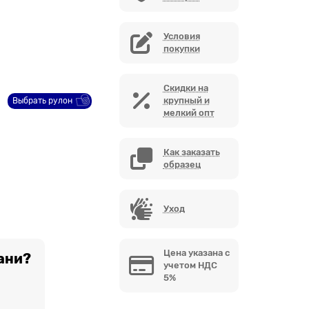
Условия
покупки
Скидки на
крупный и
Выбрать рулон
мелкий опт
Как заказать
образец
Уход
Цена указана с
ани?
учетом НДС
5%