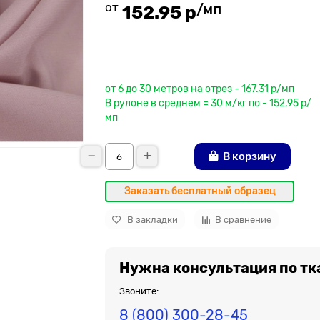
от
/мп
152.95 р
До рулона еще
от 6 до 30 метров на отрез - 167.31 р/мп
В рулоне в среднем = 30 м/кг по - 152.95 р/
мп
В корзину
Заказать бесплатный образец
В закладки
В сравнение
Нужна консультация по тк
Звоните:
8 (800) 300-28-45