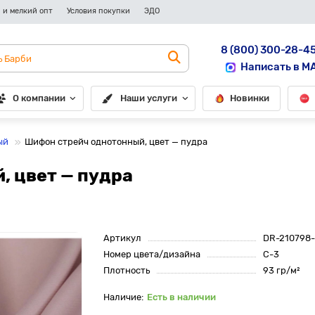
 и мелкий опт
Условия покупки
ЭДО
8 (800) 300-28-4
Написать в M
О компании
Наши услуги
Новинки
ый
Шифон стрейч однотонный, цвет — пудра
, цвет — пудра
Артикул
DR-210798-
Номер цвета/дизайна
C-3
Плотность
93 гр/м²
Есть в наличии