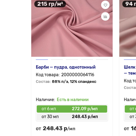
215 гр/м²
94 
Барби — пудра, однотонный
Шелк
— те
2000000064116
Состав:
88% п/э, 12% спандекс
Соста
Есть в наличии
от 6 мп
272.09 р/мп
от 
от 30 мп
248.43 р/мп
от 
248.43 р
1
от
от
/мп