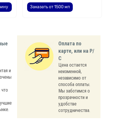
зину
Заказать от 1500 мп
ные
Оплата по
карте, или на Р/
С
Цена остается
итая и
неизменной,
лючены
независимо от
способа оплаты.
 что
Мы заботимся о
прозрачности и
лучшие
удобстве
ынке.
сотрудничества.