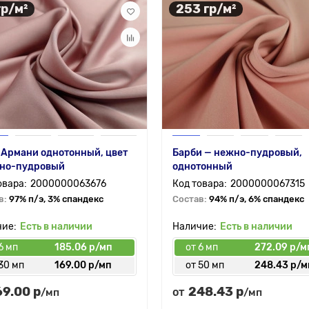
гр/м²
253 гр/м²
 Армани однотонный, цвет
Барби — нежно-пудровый,
мно-пудровый
однотонный
2000000063676
2000000067315
в:
97% п/э, 3% спандекс
Состав:
94% п/э, 6% спандекс
Есть в наличии
Есть в наличии
6 мп
185.06 р/мп
от 6 мп
272.09 р/м
30 мп
169.00 р/мп
от 50 мп
248.43 р/м
69.00 р
248.43 р
от
/мп
/мп