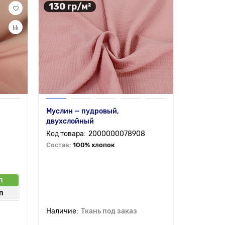
130 гр/м²
77 гр/
Муслин — пудровый,
Ткань (м
двухслойный
вискозна
2000000078908
Состав:
100% хлопок
Состав:
4
п
от 6 мп
п
от 30 
Ткань под заказ
177.
от