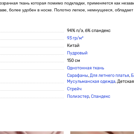
озрачная ткань которая помимо подкладки, применяется как незав
таве, более удобен в носке. Полотно легкое, немнущееся, обладае
94% п/э, 6% спандекс
93 гр/м²
Китай
Пудровый
150 см
Однотонная ткань
Сарафаны
,
Для летнего платья
,
Б
Мусульманская одежда
, Детска
Стрейч
Полиэстер
,
Спандекс