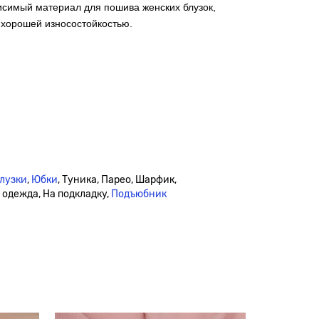
исимый материал для пошива женских блузок,
т хорошей износостойкостью.
лузки
,
Юбки
, Туника, Парео, Шарфик,
я одежда, На подкладку,
Подъюбник