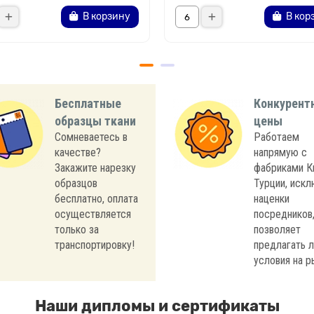
В корзину
В кор
Бесплатные
Конкурент
образцы ткани
цены
Сомневаетесь в
Работаем
качестве?
напрямую с
Закажите нарезку
фабриками К
образцов
Турции, иск
бесплатно, оплата
наценки
осуществляется
посредников,
только за
позволяет
транспортировку!
предлагать 
условия на р
Наши дипломы и сертификаты