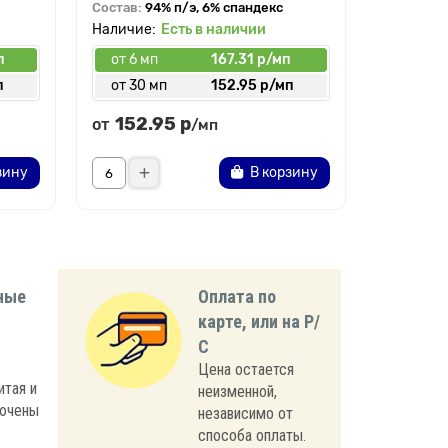
Состав:
94% п/э, 6% спандекс
Есть в наличии
п
от 6 мп
167.31 р/мп
от 6 мп
п
от 30 мп
152.95 р/мп
от 30 
152.95 р
195.
от
от
/мп
зину
В корзину
ные
Оплата по
карте, или на Р/
С
Цена остается
итая и
неизменной,
лючены
независимо от
способа оплаты.