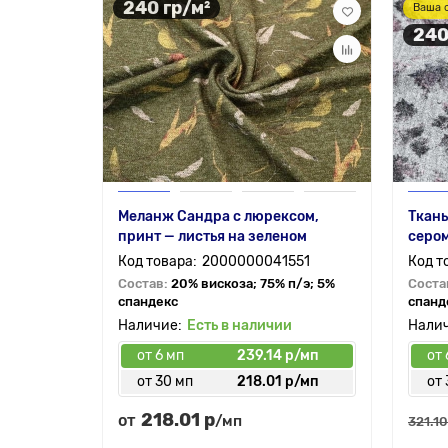
240 гр/м²
Ваша 
240
Меланж Сандра с люрексом,
Ткань
принт — листья на зеленом
серо
2000000041551
Состав:
20% вискоза; 75% п/э; 5%
Соста
спандекс
спанд
Есть в наличии
от 6 мп
239.14 р/мп
от 
от 30 мп
218.01 р/мп
от 
218.01 р
от
/мп
321.10