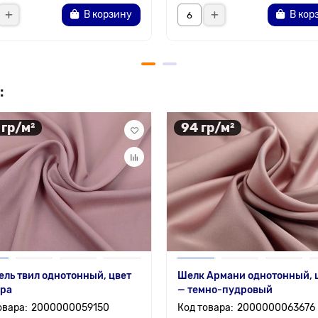
В корзину
В кор
:
 гр/м²
94 гр/м²
ль твил однотонный, цвет
Шелк Армани однотонный, 
дра
— темно-пудровый
2000000059150
2000000063676