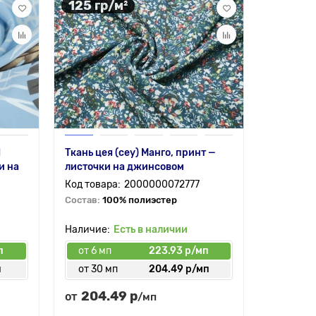
125 гр/м²
180 гр
H
Ткань цея (cey) Манго, принт —
Лен с ви
и на
листочки на джинсовом
на черно
2000000072777
Состав:
100% полиэстер
Состав:
3
Есть в наличии
п
от 6 мп
223.93 р/мп
от 6 мп
п
от 30 мп
204.49 р/мп
от 35 
204.49 р
310.
от
от
/мп