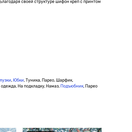
 Благодаря своей структуре шифон креп с принтом
лузки
,
Юбки
, Туника, Парео, Шарфик,
я одежда, На подкладку, Намаз,
Подъюбник
, Парео