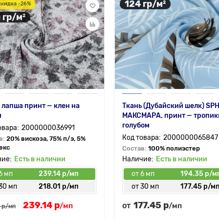
124 гр/м²
скидка -26%
 гр/м²
 лапша принт — клен на
Ткань (Дубайский шелк) SP
м
МАКСМАРА, принт — тропик
голубом
2000000036991
2000000065847
в:
20% вискоза, 75% п/э, 5%
екс
Состав:
100% полиэстер
Есть в наличии
Есть в наличии
6 мп
239.14 р/мп
от 6 мп
194.35 р/м
30 мп
218.01 р/мп
от 30 мп
177.45 р/м
239.14 р
177.45 р
от
/мп
/мп
 р
/мп