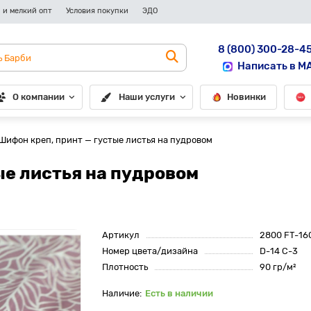
 и мелкий опт
Условия покупки
ЭДО
8 (800) 300-28-4
Написать в M
О компании
Наши услуги
Новинки
Шифон креп, принт — густые листья на пудровом
ые листья на пудровом
Артикул
2800 FT-16
Номер цвета/дизайна
D-14 C-3
Плотность
90 гр/м²
Есть в наличии