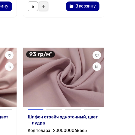
зину
В корзину
93 гр/м²
150 гр
цвет
Шифон стрейч однотонный, цвет
Ткань сат
— пудра
2000000068565
Состав:
9