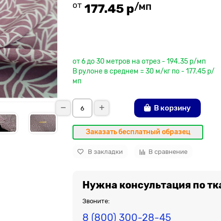
от
/мп
177.45 р
До рулона еще
от 6 до 30 метров на отрез - 194.35 р/мп
В рулоне в среднем = 30 м/кг по - 177.45 р/
мп
В корзину
Заказать бесплатный образец
В закладки
В сравнение
Нужна консультация по тк
Звоните:
8 (800) 300-28-45