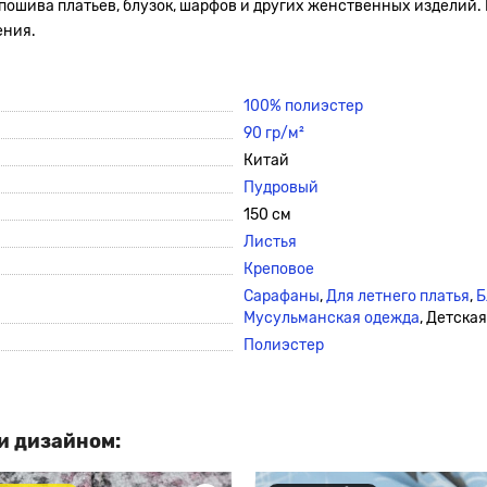
 пошива платьев, блузок, шарфов и других женственных изделий.
ения.
100% полиэстер
90 гр/м²
Китай
Пудровый
150 см
Листья
Креповое
Сарафаны
,
Для летнего платья
,
Б
Мусульманская одежда
, Детска
Полиэстер
и дизайном: