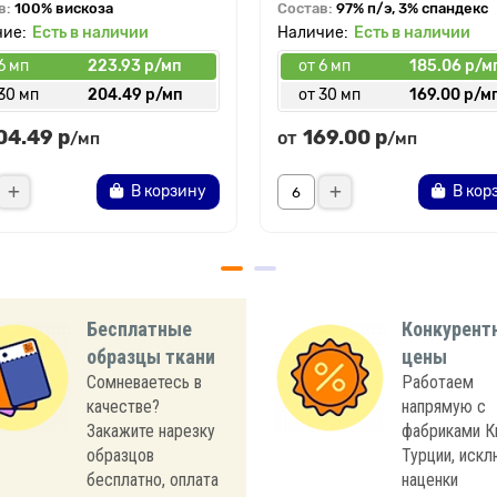
в:
100% вискоза
Состав:
97% п/э, 3% спандекс
Есть в наличии
Есть в наличии
6 мп
223.93 р/мп
от 6 мп
185.06 р/м
30 мп
204.49 р/мп
от 30 мп
169.00 р/м
04.49 р
169.00 р
от
/мп
/мп
В корзину
В кор
Бесплатные
Конкурент
образцы ткани
цены
Сомневаетесь в
Работаем
качестве?
напрямую с
Закажите нарезку
фабриками К
образцов
Турции, иск
бесплатно, оплата
наценки