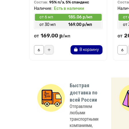
Состав:
95% п/э, 5% спандекс
Соста
Есть в наличии
от 6 мп
185.06 р/мп
от 
от 30 мп
169.00 р/мп
от 
169.00 р
2
от
от
/мп
В корзину
Быстрая
доставка по
всей России
Отправляем
любыми
транспортными
компаниями,