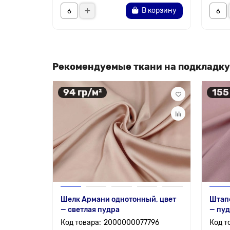
В корзину
Рекомендуемые ткани на подкладку
94 гр/м²
155
Шелк Армани однотонный, цвет
Штапе
— светлая пудра
— пу
2000000077796