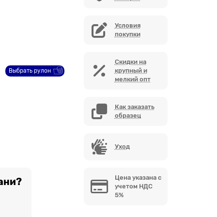
Условия
покупки
Скидки на
крупный и
Выбрать рулон
мелкий опт
Как заказать
образец
Уход
Цена указана с
ани?
учетом НДС
5%