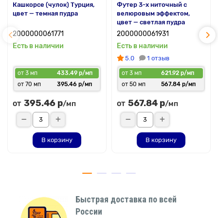
Кашкорсе (чулок) Турция,
Футер 3-х ниточный с
цвет — темная пудра
велюровым эффектом,
цвет — светлая пудра
2000000061771
2000000061931
Есть в наличии
Есть в наличии
5.0
1 отзыв
от 3 мп
433.49 р/мп
от 3 мп
621.92 р/мп
от 70 мп
395.46 р/мп
от 50 мп
567.84 р/мп
395.46 р
567.84 р
от
от
/мп
/мп
В корзину
В корзину
Быстрая доставка по всей
России