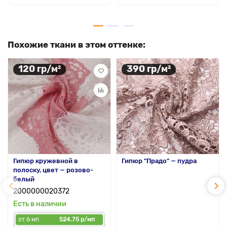
Похожие ткани в этом оттенке:
120 гр/м²
390 гр/м²
Гипюр кружевной в
Гипюр "Прадо" — пудра
полоску, цвет — розово-
белый
2000000020372
Есть в наличии
от 6 мп
524.75 р/мп