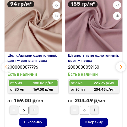
94 гр/м²
155 гр/м²
Шелк Армани однотонный,
Штапель твил однотонный,
цвет — светлая пудра
цвет — пудра
2000000077796
2000000059150
Есть в наличии
Есть в наличии
от 6 мп
185.06 р/мп
от 6 мп
223.93 р/мп
от 30 мп
169.00 р/мп
от 30 мп
204.49 р/мп
169.00 р
204.49 р
от
от
/мп
/мп
В корзину
В корзину