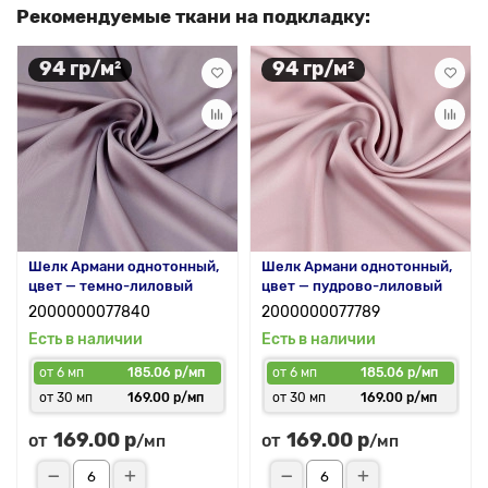
Рекомендуемые ткани на подкладку:
94 гр/м²
94 гр/м²
Шелк Армани однотонный,
Шелк Армани однотонный,
цвет — темно-лиловый
цвет — пудрово-лиловый
2000000077840
2000000077789
Есть в наличии
Есть в наличии
от 6 мп
185.06 р/мп
от 6 мп
185.06 р/мп
от 30 мп
169.00 р/мп
от 30 мп
169.00 р/мп
169.00 р
169.00 р
от
от
/мп
/мп