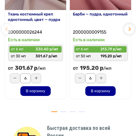
Ткань костюмный креп
Барби — пудра, однотонный
однотонный, цвет — пудра
2000000026244
2000000009155
Есть в наличии
Есть в наличии
от 6 мп
330.40 р/мп
от 6 мп
213.79 р/мп
от 30 мп
301.67 р/мп
от 50 мп
195.20 р/мп
301.67 р
195.20 р
от
от
/мп
/мп
В корзину
В корзину
Быстрая доставка по всей
России