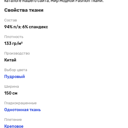
каталоге нашего сайта, Мир Модной Fashion Ткани.
Свойства ткани
Состав
94% п/э; 6% спандекс
Плотность
133 гр/м²
Производство
Китай
Выбор цвета
Пудровый
Ширина
150 см
Гладкокрашенные
Однотонная ткань
Плетение
Креповое