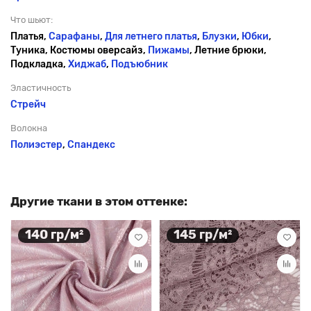
Что шьют:
Платья,
Сарафаны
,
Для летнего платья
,
Блузки
,
Юбки
,
Туника, Костюмы оверсайз,
Пижамы
, Летние брюки,
Подкладка,
Хиджаб
,
Подъюбник
Эластичность
Стрейч
Волокна
Полиэстер
,
Спандекс
Другие ткани в этом оттенке:
140 гр/м²
145 гр/м²