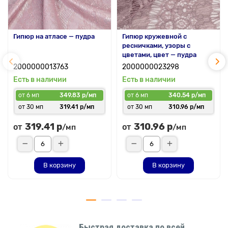
Гипюр на атласе — пудра
Гипюр кружевной с
ресничками, узоры с
цветами, цвет — пудра
2000000013763
2000000023298
Есть в наличии
Есть в наличии
от 6 мп
349.83 р/мп
от 6 мп
340.54 р/мп
от 30 мп
319.41 р/мп
от 30 мп
310.96 р/мп
319.41 р
310.96 р
от
от
/мп
/мп
В корзину
В корзину
Быстрая доставка по всей