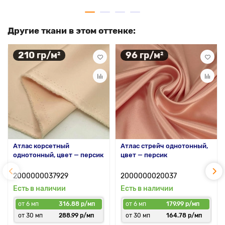
Другие ткани в этом оттенке:
210 гр/м²
96 гр/м²
Атлас корсетный
Атлас стрейч однотонный,
однотонный, цвет — персик
цвет — персик
2000000037929
2000000020037
Есть в наличии
Есть в наличии
от 6 мп
316.88 р/мп
от 6 мп
179.99 р/мп
от 30 мп
288.99 р/мп
от 30 мп
164.78 р/мп