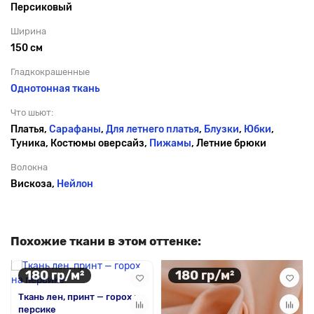
Персиковый
Ширина
150 см
Гладкокрашенные
Однотонная ткань
Что шьют:
Платья,
Сарафаны
,
Для летнего платья
,
Блузки
,
Юбки
,
Туника, Костюмы оверсайз,
Пижамы
, Летние брюки
Волокна
Вискоза,
Нейлон
Похожие ткани в этом оттенке:
180 гр/м²
180 гр/м²
Ткань лен, принт — горох на
персике