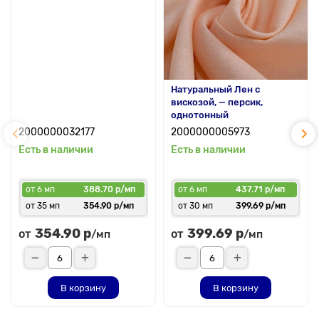
Натуральный Лен с
вискозой, — персик,
однотонный
2000000032177
2000000005973
Есть в наличии
Есть в наличии
от 6 мп
388.70 р/мп
от 6 мп
437.71 р/мп
от 35 мп
354.90 р/мп
от 30 мп
399.69 р/мп
354.90 р
399.69 р
от
от
/мп
/мп
В корзину
В корзину