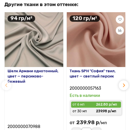
Другие ткани в этом оттенке:
94 гр/м²
120 гр/м²
Шелк Армани однотонный,
Ткань SPH "София" твил,
цвет — персиково-
цвет — светлый персик
бежевый
2000000057163
Есть в наличии
от 6 мп
262.80 р/мп
от 30 мп
239.98 р/мп
239.98 р
от
/мп
2000000070988